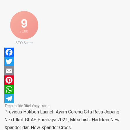
9
/ 100
SEO Score
Facebook
Twitter
Email
Pinterest
WhatsApp
Tags:
bolde
Ritel
Yogyakarta
Telegram
Previous
Hokben Launch Ayam Goreng Cita Rasa Jepang
Next
Ikut GIIAS Surabaya 2021, Mitsubishi Hadirkan New
Xpander dan New Xpander Cross