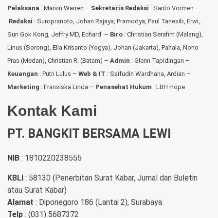
Pelaksana
: Marvin Warren –
Sekretaris Redaksi
: Santo Vormen –
Redaksi
:
Suropranoto, Johan Rajaya, Pramodya, Paul Tanesib, Erwi,
Sun Gok Kong, Jeffry MD, Echard –
Biro
: Christian Serafim (Malang),
Linus (Sorong), Elia Krisanto (Yogya), Johan (Jakarta), Pahala, Nono
Pras (Medan), Christian R. (Batam) –
Admin
: Glenn Tapidingan
–
Keuangan
: Putri Lulus –
Web & IT
: Saifudin Wardhana, Ardian
–
Marketing
: Fransiska Linda –
Penasehat Hukum
: LBH Hope
Kontak Kami
PT. BANGKIT BERSAMA LEWI
NIB
: 1810220238555
KBLI
: 58130 (Penerbitan Surat Kabar, Jurnal dan Buletin
atau Surat Kabar)
Alamat
: Diponegoro 186 (Lantai 2), Surabaya
Telp
: (031) 5687372