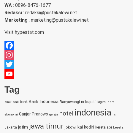
WA
: 0896-8476-1677
Redaksi
: redaksi@pustakalewi.net
Marketing
: marketing@pustakalewi.net
Visit
hypestat.com
Facebook
Instagram
Twitter
YouTube
Tag
Channel
Bank Indonesia
bupati
bank
Banyuwangi
anak
bali
BI
Digital
dprd
indonesia
hotel
Ganjar Pranowo
ekonomi
gereja
its
jawa timur
jatim
kai
kediri
jokowi
kereta api
Jakarta
kereta