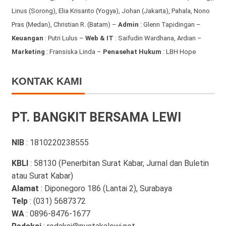
Linus (Sorong), Elia Krisanto (Yogya), Johan (Jakarta), Pahala, Nono
Pras (Medan), Christian R. (Batam) –
Admin
: Glenn Tapidingan
–
Keuangan
: Putri Lulus –
Web & IT
: Saifudin Wardhana, Ardian
–
Marketing
: Fransiska Linda –
Penasehat Hukum
: LBH Hope
KONTAK KAMI
PT. BANGKIT BERSAMA LEWI
NIB
: 1810220238555
KBLI
: 58130 (Penerbitan Surat Kabar, Jurnal dan Buletin
atau Surat Kabar)
Alamat
: Diponegoro 186 (Lantai 2), Surabaya
Telp
: (031) 5687372
WA
: 0896-8476-1677