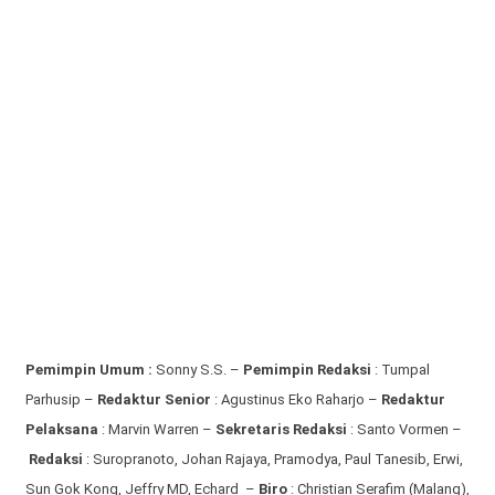
Pemimpin Umum :
Sonny S.S. –
Pemimpin Redaksi
: Tumpal
Parhusip –
Redaktur Senior
: Agustinus Eko Raharjo –
Redaktur
Pelaksana
: Marvin Warren –
Sekretaris Redaksi
: Santo Vormen –
Redaksi
:
Suropranoto, Johan Rajaya, Pramodya, Paul Tanesib, Erwi,
Sun Gok Kong, Jeffry MD, Echard –
Biro
: Christian Serafim (Malang),