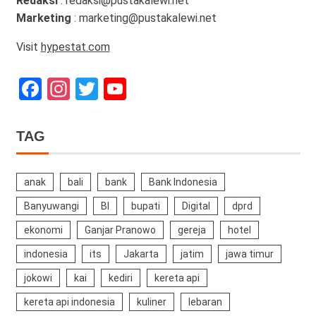
Redaksi
: redaksi@pustakalewi.net
Marketing
: marketing@pustakalewi.net
Visit
hypestat.com
Facebook
Instagram
Twitter
YouTube
Channel
TAG
anak
bali
bank
Bank Indonesia
Banyuwangi
BI
bupati
Digital
dprd
ekonomi
Ganjar Pranowo
gereja
hotel
indonesia
its
Jakarta
jatim
jawa timur
jokowi
kai
kediri
kereta api
kereta api indonesia
kuliner
lebaran