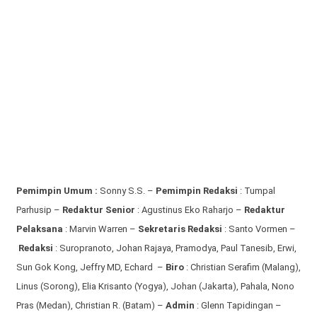
Pemimpin Umum :
Sonny S.S. –
Pemimpin Redaksi
: Tumpal
Parhusip –
Redaktur Senior
: Agustinus Eko Raharjo –
Redaktur
Pelaksana
: Marvin Warren –
Sekretaris Redaksi
: Santo Vormen –
Redaksi
:
Suropranoto, Johan Rajaya, Pramodya, Paul Tanesib, Erwi,
Sun Gok Kong, Jeffry MD, Echard –
Biro
: Christian Serafim (Malang),
Linus (Sorong), Elia Krisanto (Yogya), Johan (Jakarta), Pahala, Nono
Pras (Medan), Christian R. (Batam) –
Admin
: Glenn Tapidingan
–