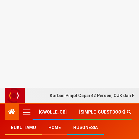
Korban Pinjol Capai 42 Persen, OJK dan Pe
[GWOLLE_GB]
[SIMPLE-GUESTBOOK]
BUKU TAMU
HOME
HUSONESIA
Home
-
Ekonomi
-
Harga Minyak Dunia Turun 2%,