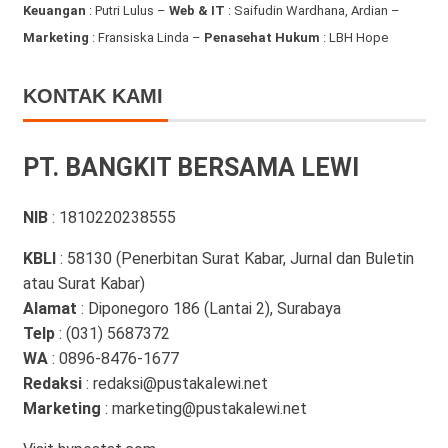
Keuangan
: Putri Lulus –
Web & IT
: Saifudin Wardhana, Ardian
–
Marketing
: Fransiska Linda –
Penasehat Hukum
: LBH Hope
KONTAK KAMI
PT. BANGKIT BERSAMA LEWI
NIB
: 1810220238555
KBLI
: 58130 (Penerbitan Surat Kabar, Jurnal dan Buletin
atau Surat Kabar)
Alamat
: Diponegoro 186 (Lantai 2), Surabaya
Telp
: (031) 5687372
WA
: 0896-8476-1677
Redaksi
: redaksi@pustakalewi.net
Marketing
: marketing@pustakalewi.net