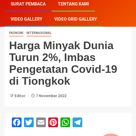
SURAT PEMBACA
TENTANG KAMI
Imbas Pengetatan Covid-19 di Tiongkok
VIDEO GALLERY
VIDEO GRID GALLERY
EKONOMI
INTERNASIONAL
Harga Minyak Dunia
Turun 2%, Imbas
Pengetatan Covid-19
di Tiongkok
Editor
7 November 2022
Facebook
Twitter
Email
Pinterest
WhatsApp
Telegram