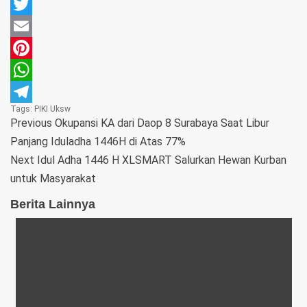
Facebook
Twitter
Email
Pinterest
WhatsApp
Tags:
PIKI
Uksw
Telegram
Previous
Okupansi KA dari Daop 8 Surabaya Saat Libur
Panjang Iduladha 1446H di Atas 77%
Next
Idul Adha 1446 H XLSMART Salurkan Hewan Kurban
untuk Masyarakat
Berita Lainnya