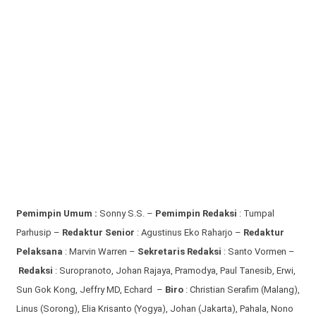
Pemimpin Umum :
Sonny S.S. –
Pemimpin Redaksi
: Tumpal
Parhusip –
Redaktur Senior
: Agustinus Eko Raharjo –
Redaktur
Pelaksana
: Marvin Warren –
Sekretaris Redaksi
: Santo Vormen –
Redaksi
:
Suropranoto, Johan Rajaya, Pramodya, Paul Tanesib, Erwi,
Sun Gok Kong, Jeffry MD, Echard –
Biro
: Christian Serafim (Malang),
Linus (Sorong), Elia Krisanto (Yogya), Johan (Jakarta), Pahala, Nono