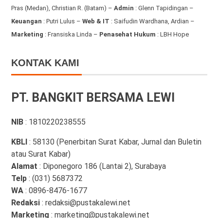
Pras (Medan), Christian R. (Batam) –
Admin
: Glenn Tapidingan
–
Keuangan
: Putri Lulus –
Web & IT
: Saifudin Wardhana, Ardian
–
Marketing
: Fransiska Linda –
Penasehat Hukum
: LBH Hope
KONTAK KAMI
PT. BANGKIT BERSAMA LEWI
NIB
: 1810220238555
KBLI
: 58130 (Penerbitan Surat Kabar, Jurnal dan Buletin
atau Surat Kabar)
Alamat
: Diponegoro 186 (Lantai 2), Surabaya
Telp
: (031) 5687372
WA
: 0896-8476-1677
Redaksi
: redaksi@pustakalewi.net
Marketing
: marketing@pustakalewi.net