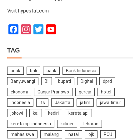
Visit
hypestat.com
Facebook
Instagram
Twitter
YouTube
Channel
TAG
anak
bali
bank
Bank Indonesia
Banyuwangi
BI
bupati
Digital
dprd
ekonomi
Ganjar Pranowo
gereja
hotel
indonesia
its
Jakarta
jatim
jawa timur
jokowi
kai
kediri
kereta api
kereta api indonesia
kuliner
lebaran
mahasiswa
malang
natal
ojk
PCU