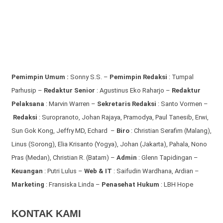
Pemimpin Umum :
Sonny S.S. –
Pemimpin Redaksi
: Tumpal
Parhusip –
Redaktur Senior
: Agustinus Eko Raharjo –
Redaktur
Pelaksana
: Marvin Warren –
Sekretaris Redaksi
: Santo Vormen –
Redaksi
:
Suropranoto, Johan Rajaya, Pramodya, Paul Tanesib, Erwi,
Sun Gok Kong, Jeffry MD, Echard –
Biro
: Christian Serafim (Malang),
Linus (Sorong), Elia Krisanto (Yogya), Johan (Jakarta), Pahala, Nono
Pras (Medan), Christian R. (Batam) –
Admin
: Glenn Tapidingan
–
Keuangan
: Putri Lulus –
Web & IT
: Saifudin Wardhana, Ardian
–
Marketing
: Fransiska Linda –
Penasehat Hukum
: LBH Hope
KONTAK KAMI