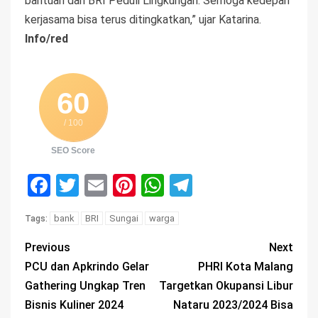
bantuan dari BRI Peduli Lingkungan. Semoga kedepan
kerjasama bisa terus ditingkatkan,” ujar Katarina.
Info/red
60
/ 100
SEO Score
Facebook
Twitter
Email
Pinterest
WhatsApp
Telegram
bank
BRI
Sungai
warga
Tags:
Previous
Next
PCU dan Apkrindo Gelar
PHRI Kota Malang
Gathering Ungkap Tren
Targetkan Okupansi Libur
Bisnis Kuliner 2024
Nataru 2023/2024 Bisa