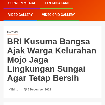
SURAT PEMBACA
TENTANG KAMI
Kelurahan Mojo Jaga Lingkungan Sungai Agar Tetap
Bersih
VIDEO GALLERY
VIDEO GRID GALLERY
EKONOMI
BRI Kusuma Bangsa
Ajak Warga Kelurahan
Mojo Jaga
Lingkungan Sungai
Agar Tetap Bersih
Editor
7 December 2023