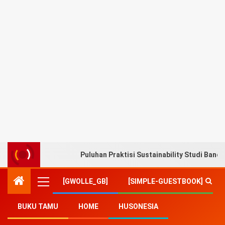
Puluhan Praktisi Sustainability Studi Band
[GWOLLE_GB]
[SIMPLE-GUESTBOOK]
BUKU TAMU
HOME
HUSONESIA
Home
-
Ekonomi
-
BRI Kusuma Bangsa Ajak Warga