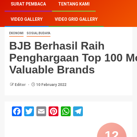
SURAT PEMBACA
TENTANG KAMI
Penghargaan Top 100 Most Valuable Brands
VIDEO GALLERY
VIDEO GRID GALLERY
EKONOMI
SOSIAL BUDAYA
BJB Berhasil Raih
Penghargaan Top 100 M
Valuable Brands
Editor
10 February 2022
Facebook
Twitter
Email
Pinterest
WhatsApp
Telegram
12