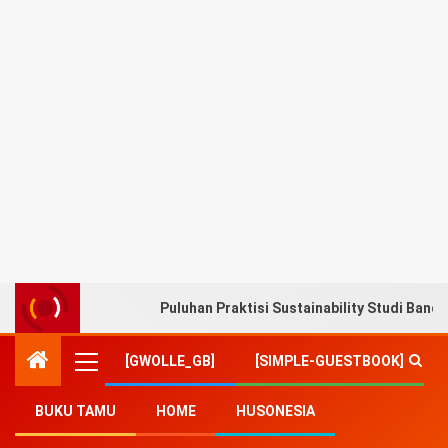
Puluhan Praktisi Sustainability Studi Band
[GWOLLE_GB]
[SIMPLE-GUESTBOOK]
BUKU TAMU
HOME
HUSONESIA
Home
-
Ekonomi
-
BJB Berhasil Raih