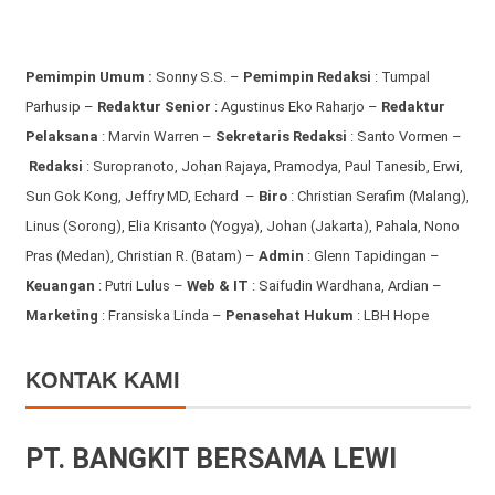
Pemimpin Umum :
Sonny S.S. –
Pemimpin Redaksi
: Tumpal
Parhusip –
Redaktur Senior
: Agustinus Eko Raharjo –
Redaktur
Pelaksana
: Marvin Warren –
Sekretaris Redaksi
: Santo Vormen –
Redaksi
:
Suropranoto, Johan Rajaya, Pramodya, Paul Tanesib, Erwi,
Sun Gok Kong, Jeffry MD, Echard –
Biro
: Christian Serafim (Malang),
Linus (Sorong), Elia Krisanto (Yogya), Johan (Jakarta), Pahala, Nono
Pras (Medan), Christian R. (Batam) –
Admin
: Glenn Tapidingan
–
Keuangan
: Putri Lulus –
Web & IT
: Saifudin Wardhana, Ardian
–
Marketing
: Fransiska Linda –
Penasehat Hukum
: LBH Hope
KONTAK KAMI
PT. BANGKIT BERSAMA LEWI