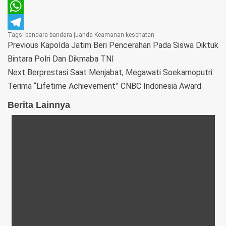
Pinterest
WhatsApp
Tags:
bandara
bandara juanda
Keamanan
kesehatan
Telegram
Previous
Kapolda Jatim Beri Pencerahan Pada Siswa Diktuk
Bintara Polri Dan Dikmaba TNI
Next
Berprestasi Saat Menjabat, Megawati Soekarnoputri
Terima “Lifetime Achievement” CNBC Indonesia Award
Berita Lainnya