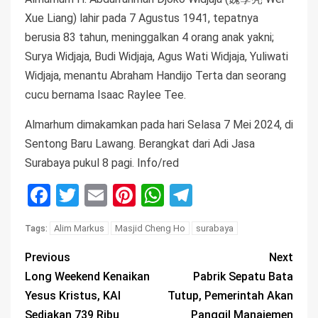
Xue Liang) lahir pada 7 Agustus 1941, tepatnya
berusia 83 tahun, meninggalkan 4 orang anak yakni;
Surya Widjaja, Budi Widjaja, Agus Wati Widjaja, Yuliwati
Widjaja, menantu Abraham Handijo Terta dan seorang
cucu bernama Isaac Raylee Tee.
Almarhum dimakamkan pada hari Selasa 7 Mei 2024, di
Sentong Baru Lawang. Berangkat dari Adi Jasa
Surabaya pukul 8 pagi. Info/red
Facebook
Twitter
Email
Pinterest
WhatsApp
Telegram
Alim Markus
Masjid Cheng Ho
surabaya
Tags:
Previous
Next
Long Weekend Kenaikan
Pabrik Sepatu Bata
Yesus Kristus, KAI
Tutup, Pemerintah Akan
Sediakan 739 Ribu
Panggil Manajemen