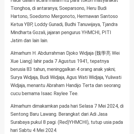
Hadir dalam acara malam itu para tokoh masyarakat
Tionghoa, di antaranya; Soeparsono, Heru Budi
Hartono, Soedomo Mergonoto, Hermawan Santoso
Ketua YBP, Loddy Gunadi, Budhi Tanuwijaya, Tjandra
Mindharta Gozali, jajaran pengurus YHMCHI, PITI
Jatim dan lain lain.
Almarhum H. Abdurrahman Djoko Widjaja (魏學亮 Wei
Xue Liang) lahir pada 7 Agustus 1941, tepatnya
berusia 83 tahun, meninggalkan 4 orang anak yakni;
Surya Widjaja, Budi Widjaja, Agus Wati Widjaja, Yuliwati
Widjaja, menantu Abraham Handijo Terta dan seorang
cucu bernama Isaac Raylee Tee.
Almarhum dimakamkan pada hari Selasa 7 Mei 2024, di
Sentong Baru Lawang. Berangkat dari Adi Jasa
Surabaya pukul 8 pagi. (Red)YHMCHI), tutup usia pada
hari Sabtu 4 Mei 2024.