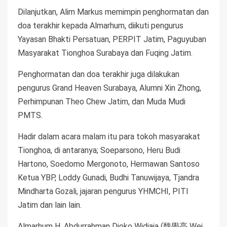
Dilanjutkan, Alim Markus memimpin penghormatan dan
doa terakhir kepada Almarhum, diikuti pengurus
Yayasan Bhakti Persatuan, PERPIT Jatim, Paguyuban
Masyarakat Tionghoa Surabaya dan Fuqing Jatim.
Penghormatan dan doa terakhir juga dilakukan
pengurus Grand Heaven Surabaya, Alumni Xin Zhong,
Perhimpunan Theo Chew Jatim, dan Muda Mudi
PMTS.
Hadir dalam acara malam itu para tokoh masyarakat
Tionghoa, di antaranya; Soeparsono, Heru Budi
Hartono, Soedomo Mergonoto, Hermawan Santoso
Ketua YBP, Loddy Gunadi, Budhi Tanuwijaya, Tjandra
Mindharta Gozali, jajaran pengurus YHMCHI, PITI
Jatim dan lain lain.
Almarhum H. Abdurrahman Djoko Widjaja (魏學亮 Wei