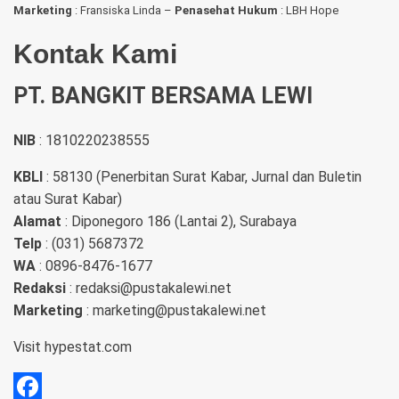
Marketing
: Fransiska Linda –
Penasehat Hukum
: LBH Hope
Kontak Kami
PT. BANGKIT BERSAMA LEWI
NIB
: 1810220238555
KBLI
: 58130 (Penerbitan Surat Kabar, Jurnal dan Buletin
atau Surat Kabar)
Alamat
: Diponegoro 186 (Lantai 2), Surabaya
Telp
: (031) 5687372
WA
: 0896-8476-1677
Redaksi
: redaksi@pustakalewi.net
Marketing
: marketing@pustakalewi.net
Visit
hypestat.com