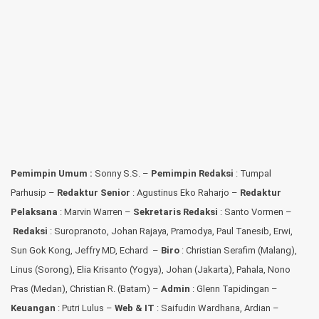
Pemimpin Umum :
Sonny S.S. –
Pemimpin Redaksi
: Tumpal
Parhusip –
Redaktur Senior
: Agustinus Eko Raharjo –
Redaktur
Pelaksana
: Marvin Warren –
Sekretaris Redaksi
: Santo Vormen –
Redaksi
:
Suropranoto, Johan Rajaya, Pramodya, Paul Tanesib, Erwi,
Sun Gok Kong, Jeffry MD, Echard –
Biro
: Christian Serafim (Malang),
Linus (Sorong), Elia Krisanto (Yogya), Johan (Jakarta), Pahala, Nono
Pras (Medan), Christian R. (Batam) –
Admin
: Glenn Tapidingan
–
Keuangan
: Putri Lulus –
Web & IT
: Saifudin Wardhana, Ardian
–