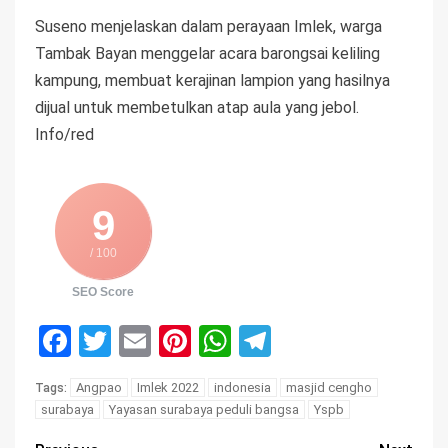
Suseno menjelaskan dalam perayaan Imlek, warga
Tambak Bayan menggelar acara barongsai keliling
kampung, membuat kerajinan lampion yang hasilnya
dijual untuk membetulkan atap aula yang jebol.
Info/red
9
/ 100
SEO Score
Facebook
Twitter
Email
Pinterest
WhatsApp
Telegram
Angpao
Imlek 2022
indonesia
masjid cengho
Tags:
surabaya
Yayasan surabaya peduli bangsa
Yspb