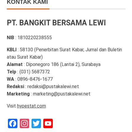
KONTAK KAMI
PT. BANGKIT BERSAMA LEWI
NIB
: 1810220238555
KBLI
: 58130 (Penerbitan Surat Kabar, Jurnal dan Buletin
atau Surat Kabar)
Alamat
: Diponegoro 186 (Lantai 2), Surabaya
Telp
: (031) 5687372
WA
: 0896-8476-1677
Redaksi
: redaksi@pustakalewi.net
Marketing
: marketing@pustakalewi.net
Visit
hypestat.com
Facebook
Instagram
Twitter
YouTube