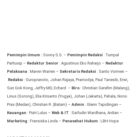
Pemimpin Umum :
Sonny S.S. –
Pemimpin Redaksi
: Tumpal
Parhusip –
Redaktur Senior
: Agustinus Eko Raharjo –
Redaktur
Pelaksana
: Marvin Warren –
Sekretaris Redaksi
: Santo Vormen –
Redaksi
:
Suropranoto, Johan Rajaya, Pramodya, Paul Tanesib, Erwi,
Sun Gok Kong, Jeffry MD, Echard –
Biro
: Christian Serafim (Malang),
Linus (Sorong), Elia Krisanto (Yogya), Johan (Jakarta), Pahala, Nono
Pras (Medan), Christian R. (Batam) –
Admin
: Glenn Tapidingan
–
Keuangan
: Putri Lulus –
Web & IT
: Saifudin Wardhana, Ardian
–
Marketing
: Fransiska Linda –
Penasehat Hukum
: LBH Hope