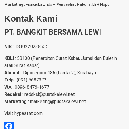
Marketing
: Fransiska Linda –
Penasehat Hukum
: LBH Hope
Kontak Kami
PT. BANGKIT BERSAMA LEWI
NIB
: 1810220238555
KBLI
: 58130 (Penerbitan Surat Kabar, Jurnal dan Buletin
atau Surat Kabar)
Alamat
: Diponegoro 186 (Lantai 2), Surabaya
Telp
: (031) 5687372
WA
: 0896-8476-1677
Redaksi
: redaksi@pustakalewi.net
Marketing
: marketing@pustakalewi.net
Visit
hypestat.com