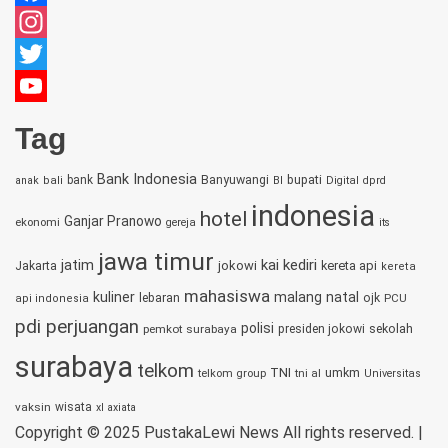
Facebook
Instagram
Twitter
YouTube
Tag
Channel
Bank Indonesia
bupati
bank
Banyuwangi
anak
bali
BI
Digital
dprd
indonesia
hotel
Ganjar Pranowo
ekonomi
gereja
its
jawa timur
jatim
kai
kediri
jokowi
kereta api
Jakarta
kereta
mahasiswa
kuliner
malang
natal
lebaran
ojk
PCU
api indonesia
pdi perjuangan
polisi
sekolah
pemkot surabaya
presiden jokowi
surabaya
telkom
TNI
umkm
telkom group
tni al
Universitas
vaksin
wisata
xl axiata
Copyright © 2025 PustakaLewi News All rights reserved.
|