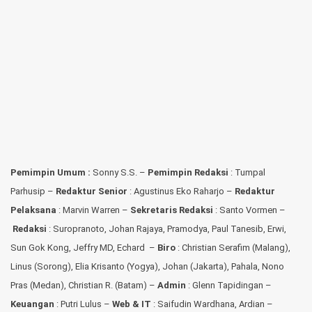
Pemimpin Umum :
Sonny S.S. –
Pemimpin Redaksi
: Tumpal
Parhusip –
Redaktur Senior
: Agustinus Eko Raharjo –
Redaktur
Pelaksana
: Marvin Warren –
Sekretaris Redaksi
: Santo Vormen –
Redaksi
:
Suropranoto, Johan Rajaya, Pramodya, Paul Tanesib, Erwi,
Sun Gok Kong, Jeffry MD, Echard –
Biro
: Christian Serafim (Malang),
Linus (Sorong), Elia Krisanto (Yogya), Johan (Jakarta), Pahala, Nono
Pras (Medan), Christian R. (Batam) –
Admin
: Glenn Tapidingan
–
Keuangan
: Putri Lulus –
Web & IT
: Saifudin Wardhana, Ardian
–