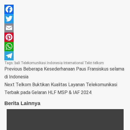
Facebook
Twitter
Email
Pinterest
WhatsApp
Tags:
bali
Telekomunikasi Indonesia International
Telin
telkom
Telegram
Previous
Beberapa Kesederhanaan Paus Fransiskus selama
di Indonesia
Next
Telkom Buktikan Kualitas Layanan Telekomunikasi
Terbaik pada Gelaran HLF MSP & IAF 2024
Berita Lainnya