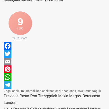
9
/ 100
SEO Score
Facebook
Twitter
Email
Pinterest
WhatsApp
Tags:
anak
Emil Dardak
hari anak nasional
hhari anak
jawa timur
Wagub
Telegram
Previous
Pasar Pon Trenggalek Makin Megah, Bernuansa
London