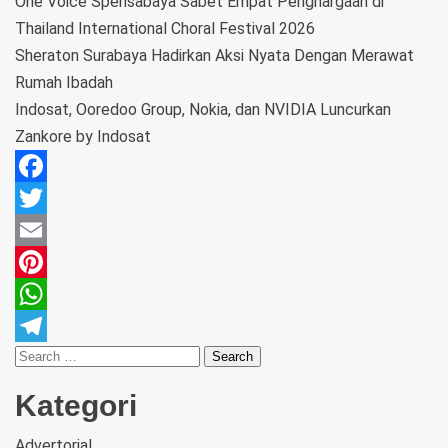
One Voice Spensabaya Sabet Empat Penghargaan di
Thailand International Choral Festival 2026
Sheraton Surabaya Hadirkan Aksi Nyata Dengan Merawat
Rumah Ibadah
Indosat, Ooredoo Group, Nokia, dan NVIDIA Luncurkan
Zankore by Indosat
Facebook
Twitter
Email
Pinterest
WhatsApp
Telegram
Kategori
Advertorial