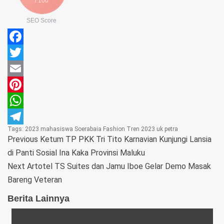
/ 100
SEO Score
Facebook
Twitter
Email
Pinterest
WhatsApp
Tags:
2023
mahasiswa
Soerabaia Fashion Tren 2023
uk petra
Telegram
Previous
Ketum TP PKK Tri Tito Karnavian Kunjungi Lansia
di Panti Sosial Ina Kaka Provinsi Maluku
Next
Artotel TS Suites dan Jamu Iboe Gelar Demo Masak
Bareng Veteran
Berita Lainnya