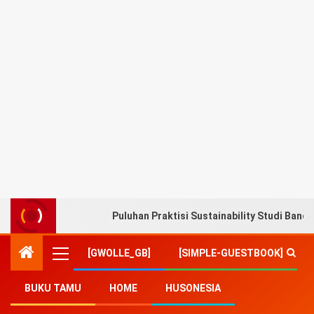
Puluhan Praktisi Sustainability Studi Band
[GWOLLE_GB]
[SIMPLE-GUESTBOOK]
BUKU TAMU
HOME
HUSONESIA
Home
-
Sosial Budaya
-
TP PKK bersama Kemendagri