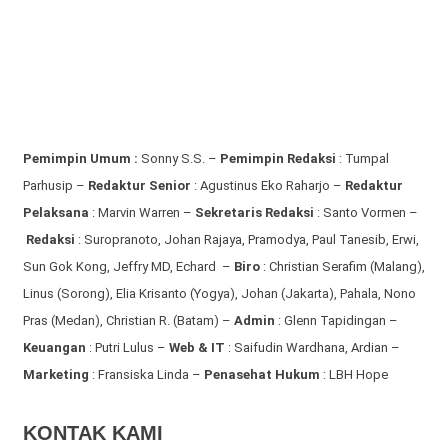
Pemimpin Umum :
Sonny S.S. –
Pemimpin Redaksi
: Tumpal
Parhusip –
Redaktur Senior
: Agustinus Eko Raharjo –
Redaktur
Pelaksana
: Marvin Warren –
Sekretaris Redaksi
: Santo Vormen –
Redaksi
:
Suropranoto, Johan Rajaya, Pramodya, Paul Tanesib, Erwi,
Sun Gok Kong, Jeffry MD, Echard –
Biro
: Christian Serafim (Malang),
Linus (Sorong), Elia Krisanto (Yogya), Johan (Jakarta), Pahala, Nono
Pras (Medan), Christian R. (Batam) –
Admin
: Glenn Tapidingan
–
Keuangan
: Putri Lulus –
Web & IT
: Saifudin Wardhana, Ardian
–
Marketing
: Fransiska Linda –
Penasehat Hukum
: LBH Hope
KONTAK KAMI