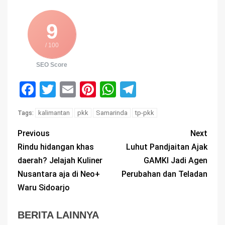
9
/ 100
SEO Score
Facebook
Twitter
Email
Pinterest
WhatsApp
Telegram
kalimantan
pkk
Samarinda
tp-pkk
Tags:
Previous
Next
Rindu hidangan khas
Luhut Pandjaitan Ajak
daerah? Jelajah Kuliner
GAMKI Jadi Agen
Nusantara aja di Neo+
Perubahan dan Teladan
Waru Sidoarjo
BERITA LAINNYA