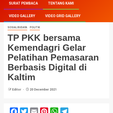
SURAT PEMBACA
TENTANG KAMI
Gelar Pelatihan Pemasaran Berbasis Digital di Kaltim
VIDEO GALLERY
VIDEO GRID GALLERY
SOSIAL BUDAYA
POLITIK
TP PKK bersama
Kemendagri Gelar
Pelatihan Pemasaran
Berbasis Digital di
Kaltim
Editor
20 December 2021
Facebook
Twitter
Email
Pinterest
WhatsApp
Telegram