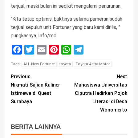
terjual, meski bulan ini sedikit mengalami penurunan.
“Kita tetap optimis, buktinya selama pameran sudah
terjual sepuluh unit Fortuner yang baru kami dirilis, ”
pungkasnya. Info/red
Facebook
Twitter
Email
Pinterest
WhatsApp
Telegram
ALL New Fortuner
toyota
Toyota Astra Motor
Tags:
Previous
Next
Nikmati Sajian Kuliner
Mahasiswa Universitas
Istimewa di Quest
Ciputra Hadirkan Pojok
Surabaya
Literasi di Desa
Wonomerto
BERITA LAINNYA