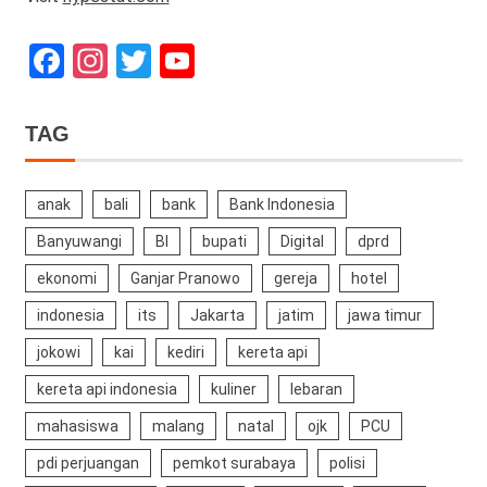
Facebook
Instagram
Twitter
YouTube
Channel
TAG
anak
bali
bank
Bank Indonesia
Banyuwangi
BI
bupati
Digital
dprd
ekonomi
Ganjar Pranowo
gereja
hotel
indonesia
its
Jakarta
jatim
jawa timur
jokowi
kai
kediri
kereta api
kereta api indonesia
kuliner
lebaran
mahasiswa
malang
natal
ojk
PCU
pdi perjuangan
pemkot surabaya
polisi