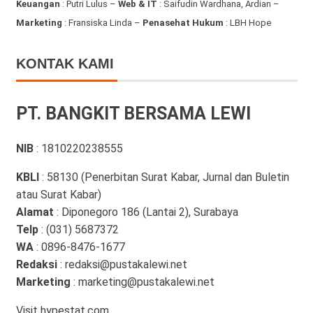
Keuangan
: Putri Lulus –
Web & IT
: Saifudin Wardhana, Ardian
–
Marketing
: Fransiska Linda –
Penasehat Hukum
: LBH Hope
KONTAK KAMI
PT. BANGKIT BERSAMA LEWI
NIB
: 1810220238555
KBLI
: 58130 (Penerbitan Surat Kabar, Jurnal dan Buletin
atau Surat Kabar)
Alamat
: Diponegoro 186 (Lantai 2), Surabaya
Telp
: (031) 5687372
WA
: 0896-8476-1677
Redaksi
: redaksi@pustakalewi.net
Marketing
: marketing@pustakalewi.net
Visit
hypestat.com