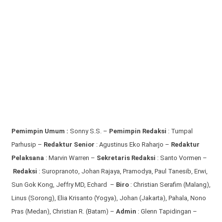
Pemimpin Umum :
Sonny S.S. –
Pemimpin Redaksi
: Tumpal
Parhusip –
Redaktur Senior
: Agustinus Eko Raharjo –
Redaktur
Pelaksana
: Marvin Warren –
Sekretaris Redaksi
: Santo Vormen –
Redaksi
:
Suropranoto, Johan Rajaya, Pramodya, Paul Tanesib, Erwi,
Sun Gok Kong, Jeffry MD, Echard –
Biro
: Christian Serafim (Malang),
Linus (Sorong), Elia Krisanto (Yogya), Johan (Jakarta), Pahala, Nono
Pras (Medan), Christian R. (Batam) –
Admin
: Glenn Tapidingan
–