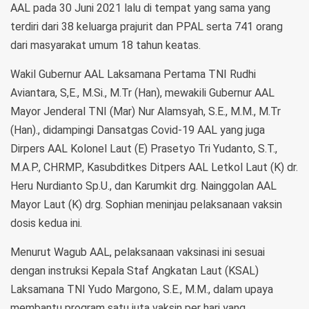
AAL pada 30 Juni 2021 lalu di tempat yang sama yang
terdiri dari 38 keluarga prajurit dan PPAL serta 741 orang
dari masyarakat umum 18 tahun keatas.
Wakil Gubernur AAL Laksamana Pertama TNI Rudhi
Aviantara, S,E., M.Si., M.Tr (Han), mewakili Gubernur AAL
Mayor Jenderal TNI (Mar) Nur Alamsyah, S.E., M.M., M.Tr
(Han)., didampingi Dansatgas Covid-19 AAL yang juga
Dirpers AAL Kolonel Laut (E) Prasetyo Tri Yudanto, S.T.,
M.A.P., CHRMP., Kasubditkes Ditpers AAL Letkol Laut (K) dr.
Heru Nurdianto Sp.U., dan Karumkit drg. Nainggolan AAL
Mayor Laut (K) drg. Sophian meninjau pelaksanaan vaksin
dosis kedua ini.
Menurut Wagub AAL, pelaksanaan vaksinasi ini sesuai
dengan instruksi Kepala Staf Angkatan Laut (KSAL)
Laksamana TNI Yudo Margono, S.E., M.M., dalam upaya
membantu program satu juta vaksin per hari yang