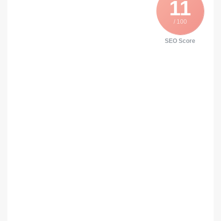
11
/ 100
SEO Score