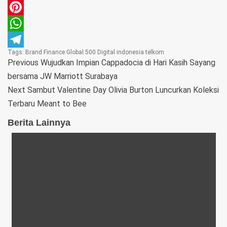
Email
Pinterest
WhatsApp
Tags:
Brand Finance Global 500
Digital
indonesia
telkom
Telegram
Previous
Wujudkan Impian Cappadocia di Hari Kasih Sayang
bersama JW Marriott Surabaya
Next
Sambut Valentine Day Olivia Burton Luncurkan Koleksi
Terbaru Meant to Bee
Berita Lainnya