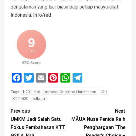
pengalaman yang luar biasa bagi setiap masyarakat
Indonesia. Info/red
9
/ 100
SEO Score
Facebook
Twitter
Email
Pinterest
WhatsApp
Telegram
b20
bali
Indosat Ooredoo Hutchinson
IOH
Tags:
KTT G20
telkom
Previous
Next
UMKM Jadi Salah Satu
MĀUA Nusa Penida Raih
Fokus Pembahasan KTT
Penghargaan “The
G20 di Bali
Reader’s Choice –