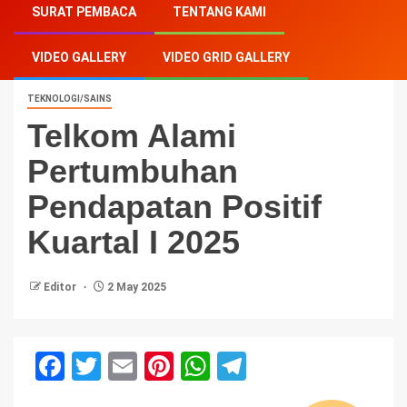
SURAT PEMBACA
TENTANG KAMI
Pendapatan Positif Kuartal I 2025
VIDEO GALLERY
VIDEO GRID GALLERY
TEKNOLOGI/SAINS
Telkom Alami
Pertumbuhan
Pendapatan Positif
Kuartal I 2025
Editor
2 May 2025
Facebook
Twitter
Email
Pinterest
WhatsApp
Telegram