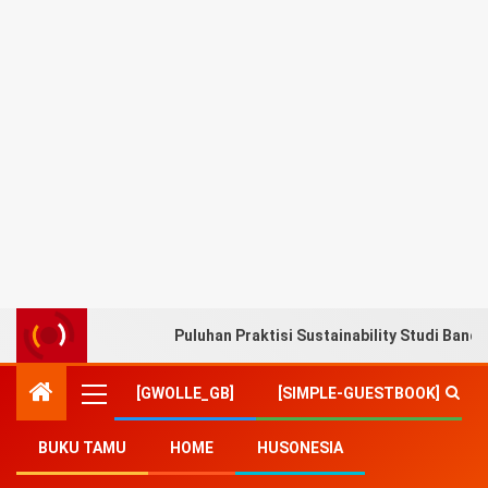
Puluhan Praktisi Sustainability Studi Band
[GWOLLE_GB]
[SIMPLE-GUESTBOOK]
BUKU TAMU
HOME
HUSONESIA
Home
-
Teknologi/Sains
-
Telkom Alami Pertumbuhan