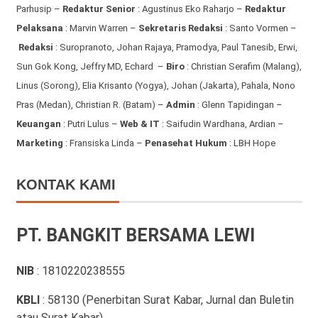
Parhusip –
Redaktur Senior
: Agustinus Eko Raharjo –
Redaktur
Pelaksana
: Marvin Warren –
Sekretaris Redaksi
: Santo Vormen –
Redaksi
:
Suropranoto, Johan Rajaya, Pramodya, Paul Tanesib, Erwi,
Sun Gok Kong, Jeffry MD, Echard –
Biro
: Christian Serafim (Malang),
Linus (Sorong), Elia Krisanto (Yogya), Johan (Jakarta), Pahala, Nono
Pras (Medan), Christian R. (Batam) –
Admin
: Glenn Tapidingan
–
Keuangan
: Putri Lulus –
Web & IT
: Saifudin Wardhana, Ardian
–
Marketing
: Fransiska Linda –
Penasehat Hukum
: LBH Hope
KONTAK KAMI
PT. BANGKIT BERSAMA LEWI
NIB
: 1810220238555
KBLI
: 58130 (Penerbitan Surat Kabar, Jurnal dan Buletin
atau Surat Kabar)