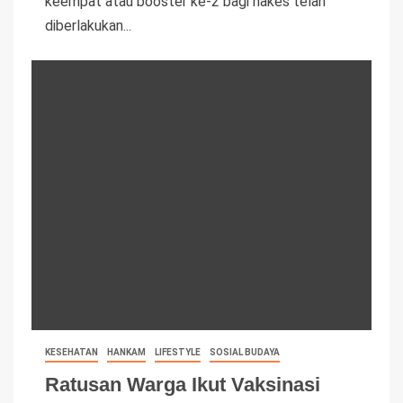
keempat atau booster ke-2 bagi nakes telah
diberlakukan...
KESEHATAN
HANKAM
LIFESTYLE
SOSIAL BUDAYA
Ratusan Warga Ikut Vaksinasi