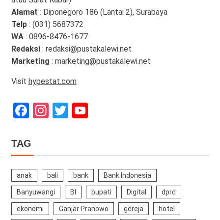
Alamat
: Diponegoro 186 (Lantai 2), Surabaya
Telp
: (031) 5687372
WA
: 0896-8476-1677
Redaksi
: redaksi@pustakalewi.net
Marketing
: marketing@pustakalewi.net
Visit
hypestat.com
Facebook
Instagram
Twitter
YouTube
Channel
TAG
anak
bali
bank
Bank Indonesia
Banyuwangi
BI
bupati
Digital
dprd
ekonomi
Ganjar Pranowo
gereja
hotel