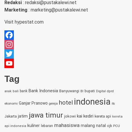
Redaksi
: redaksi@pustakalewi.net
Marketing
: marketing@pustakalewi.net
Visit
hypestat.com
Facebook
Instagram
Twitter
YouTube
Tag
Channel
Bank Indonesia
bupati
bank
Banyuwangi
anak
bali
BI
Digital
dprd
indonesia
hotel
Ganjar Pranowo
ekonomi
gereja
its
jawa timur
jatim
kai
kediri
jokowi
kereta api
Jakarta
kereta
mahasiswa
kuliner
malang
natal
lebaran
ojk
PCU
api indonesia