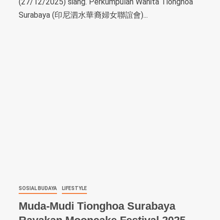
(27/12/2025) siang. Perkumpulan Wanita Tionghoa
Surabaya (印尼泗水華裔婦女聯誼會)...
SOSIAL BUDAYA
LIFESTYLE
Muda-Mudi Tionghoa Surabaya