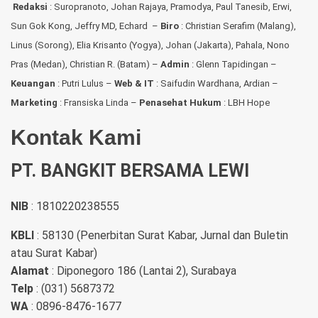
Redaksi
:
Suropranoto, Johan Rajaya, Pramodya, Paul Tanesib, Erwi,
Sun Gok Kong, Jeffry MD, Echard –
Biro
: Christian Serafim (Malang),
Linus (Sorong), Elia Krisanto (Yogya), Johan (Jakarta), Pahala, Nono
Pras (Medan), Christian R. (Batam) –
Admin
: Glenn Tapidingan
–
Keuangan
: Putri Lulus –
Web & IT
: Saifudin Wardhana, Ardian
–
Marketing
: Fransiska Linda –
Penasehat Hukum
: LBH Hope
Kontak Kami
PT. BANGKIT BERSAMA LEWI
NIB
: 1810220238555
KBLI
: 58130 (Penerbitan Surat Kabar, Jurnal dan Buletin
atau Surat Kabar)
Alamat
: Diponegoro 186 (Lantai 2), Surabaya
Telp
: (031) 5687372
WA
: 0896-8476-1677