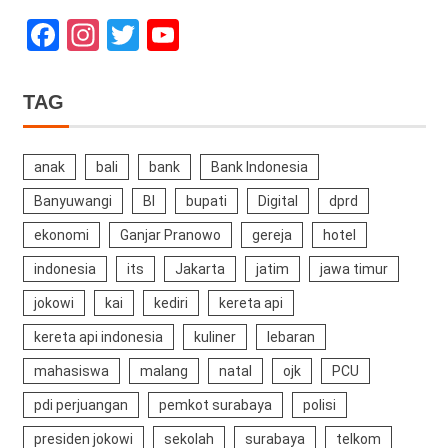
Facebook
Instagram
Twitter
YouTube
Channel
TAG
anak
bali
bank
Bank Indonesia
Banyuwangi
BI
bupati
Digital
dprd
ekonomi
Ganjar Pranowo
gereja
hotel
indonesia
its
Jakarta
jatim
jawa timur
jokowi
kai
kediri
kereta api
kereta api indonesia
kuliner
lebaran
mahasiswa
malang
natal
ojk
PCU
pdi perjuangan
pemkot surabaya
polisi
presiden jokowi
sekolah
surabaya
telkom