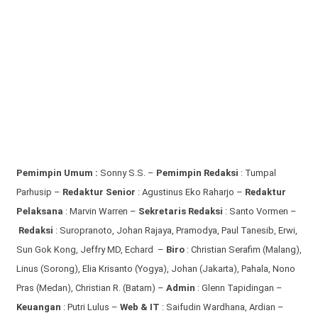
Pemimpin Umum :
Sonny S.S. –
Pemimpin Redaksi
: Tumpal
Parhusip –
Redaktur Senior
: Agustinus Eko Raharjo –
Redaktur
Pelaksana
: Marvin Warren –
Sekretaris Redaksi
: Santo Vormen –
Redaksi
:
Suropranoto, Johan Rajaya, Pramodya, Paul Tanesib, Erwi,
Sun Gok Kong, Jeffry MD, Echard –
Biro
: Christian Serafim (Malang),
Linus (Sorong), Elia Krisanto (Yogya), Johan (Jakarta), Pahala, Nono
Pras (Medan), Christian R. (Batam) –
Admin
: Glenn Tapidingan
–
Keuangan
: Putri Lulus –
Web & IT
: Saifudin Wardhana, Ardian
–