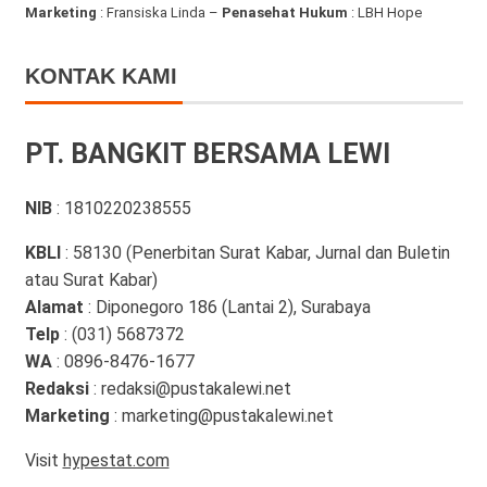
Marketing
: Fransiska Linda –
Penasehat Hukum
: LBH Hope
KONTAK KAMI
PT. BANGKIT BERSAMA LEWI
NIB
: 1810220238555
KBLI
: 58130 (Penerbitan Surat Kabar, Jurnal dan Buletin
atau Surat Kabar)
Alamat
: Diponegoro 186 (Lantai 2), Surabaya
Telp
: (031) 5687372
WA
: 0896-8476-1677
Redaksi
: redaksi@pustakalewi.net
Marketing
: marketing@pustakalewi.net
Visit
hypestat.com