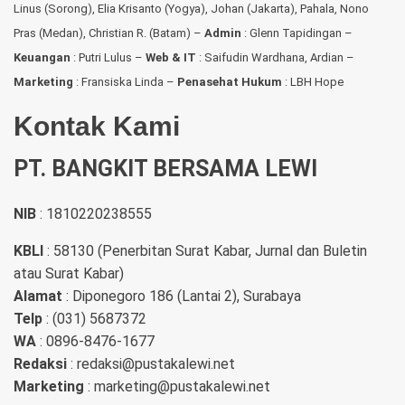
Linus (Sorong), Elia Krisanto (Yogya), Johan (Jakarta), Pahala, Nono
Pras (Medan), Christian R. (Batam) –
Admin
: Glenn Tapidingan
–
Keuangan
: Putri Lulus –
Web & IT
: Saifudin Wardhana, Ardian
–
Marketing
: Fransiska Linda –
Penasehat Hukum
: LBH Hope
Kontak Kami
PT. BANGKIT BERSAMA LEWI
NIB
: 1810220238555
KBLI
: 58130 (Penerbitan Surat Kabar, Jurnal dan Buletin
atau Surat Kabar)
Alamat
: Diponegoro 186 (Lantai 2), Surabaya
Telp
: (031) 5687372
WA
: 0896-8476-1677
Redaksi
: redaksi@pustakalewi.net
Marketing
: marketing@pustakalewi.net