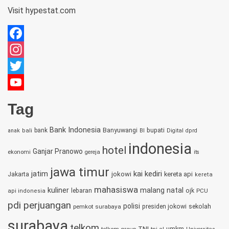
Visit
hypestat.com
Facebook
Instagram
Twitter
YouTube
Tag
Channel
Bank Indonesia
bupati
bank
Banyuwangi
anak
bali
BI
Digital
dprd
indonesia
hotel
Ganjar Pranowo
ekonomi
gereja
its
jawa timur
jatim
kai
kediri
jokowi
kereta api
Jakarta
kereta
mahasiswa
kuliner
malang
natal
lebaran
ojk
PCU
api indonesia
pdi perjuangan
polisi
sekolah
pemkot surabaya
presiden jokowi
surabaya
telkom
TNI
umkm