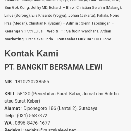
Sun Gok Kong, Jeffry MD, Echard –
Biro
: Christian Serafim (Malang),
Linus (Sorong), Elia Krisanto (Yogya), Johan (Jakarta), Pahala, Nono
Pras (Medan), Christian R. (Batam) –
Admin
: Glenn Tapidingan
–
Keuangan
: Putri Lulus –
Web & IT
: Saifudin Wardhana, Ardian
–
Marketing
: Fransiska Linda –
Penasehat Hukum
: LBH Hope
Kontak Kami
PT. BANGKIT BERSAMA LEWI
NIB
: 1810220238555
KBLI
: 58130 (Penerbitan Surat Kabar, Jurnal dan Buletin
atau Surat Kabar)
Alamat
: Diponegoro 186 (Lantai 2), Surabaya
Telp
: (031) 5687372
WA
: 0896-8476-1677
Redaksi
: redaksi@pustakalewi.net