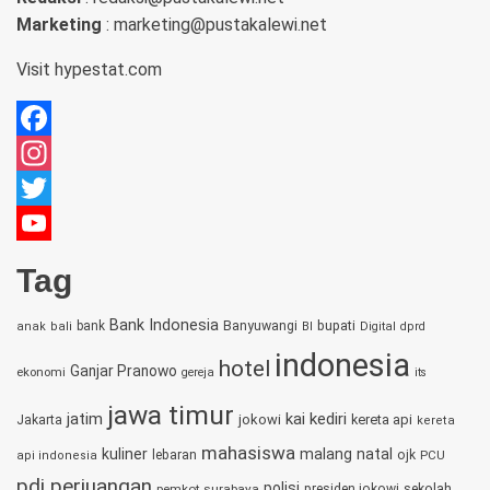
Marketing
: marketing@pustakalewi.net
Visit
hypestat.com
Facebook
Instagram
Twitter
YouTube
Tag
Channel
Bank Indonesia
bupati
bank
Banyuwangi
anak
bali
BI
Digital
dprd
indonesia
hotel
Ganjar Pranowo
ekonomi
gereja
its
jawa timur
jatim
kai
kediri
jokowi
kereta api
Jakarta
kereta
mahasiswa
kuliner
malang
natal
lebaran
ojk
PCU
api indonesia
pdi perjuangan
polisi
sekolah
pemkot surabaya
presiden jokowi