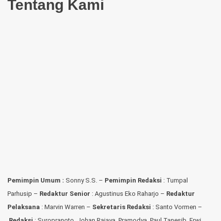
Tentang Kami
Pemimpin Umum :
Sonny S.S. –
Pemimpin Redaksi
: Tumpal
Parhusip –
Redaktur Senior
: Agustinus Eko Raharjo –
Redaktur
Pelaksana
: Marvin Warren –
Sekretaris Redaksi
: Santo Vormen –
Redaksi
:
Suropranoto, Johan Rajaya, Pramodya, Paul Tanesib, Erwi,