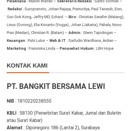
Pelaksana
: Marvin Warren –
Sekretaris Redaksi
: Santo Vormen –
Redaksi
:
Suropranoto, Johan Rajaya, Pramodya, Paul Tanesib, Erwi,
Sun Gok Kong, Jeffry MD, Echard –
Biro
: Christian Serafim (Malang),
Linus (Sorong), Elia Krisanto (Yogya), Johan (Jakarta), Pahala, Nono
Pras (Medan), Christian R. (Batam) –
Admin
: Glenn Tapidingan
–
Keuangan
: Putri Lulus –
Web & IT
: Saifudin Wardhana, Ardian
–
Marketing
: Fransiska Linda –
Penasehat Hukum
: LBH Hope
KONTAK KAMI
PT. BANGKIT BERSAMA LEWI
NIB
: 1810220238555
KBLI
: 58130 (Penerbitan Surat Kabar, Jurnal dan Buletin
atau Surat Kabar)
Alamat
: Diponegoro 186 (Lantai 2), Surabaya