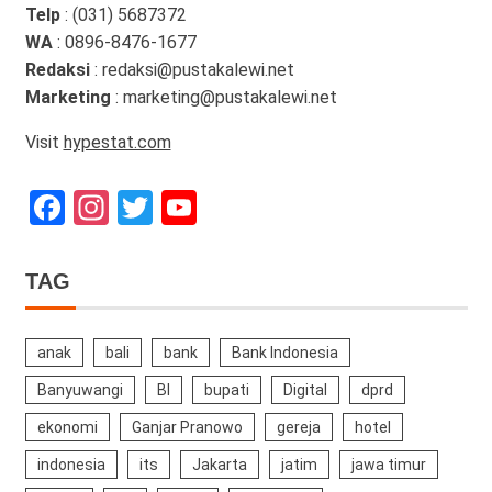
Telp
: (031) 5687372
WA
: 0896-8476-1677
Redaksi
: redaksi@pustakalewi.net
Marketing
: marketing@pustakalewi.net
Visit
hypestat.com
Facebook
Instagram
Twitter
YouTube
Channel
TAG
anak
bali
bank
Bank Indonesia
Banyuwangi
BI
bupati
Digital
dprd
ekonomi
Ganjar Pranowo
gereja
hotel
indonesia
its
Jakarta
jatim
jawa timur