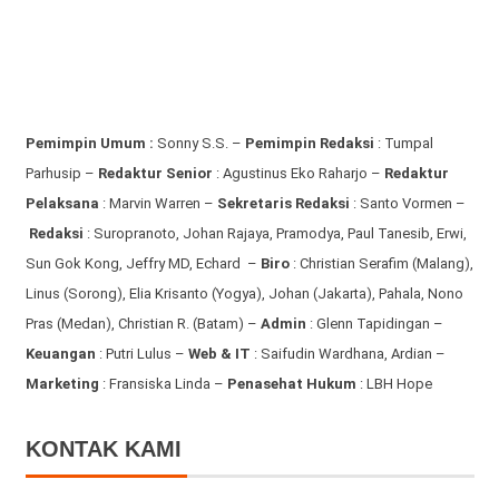
Pemimpin Umum :
Sonny S.S. –
Pemimpin Redaksi
: Tumpal
Parhusip –
Redaktur Senior
: Agustinus Eko Raharjo –
Redaktur
Pelaksana
: Marvin Warren –
Sekretaris Redaksi
: Santo Vormen –
Redaksi
:
Suropranoto, Johan Rajaya, Pramodya, Paul Tanesib, Erwi,
Sun Gok Kong, Jeffry MD, Echard –
Biro
: Christian Serafim (Malang),
Linus (Sorong), Elia Krisanto (Yogya), Johan (Jakarta), Pahala, Nono
Pras (Medan), Christian R. (Batam) –
Admin
: Glenn Tapidingan
–
Keuangan
: Putri Lulus –
Web & IT
: Saifudin Wardhana, Ardian
–
Marketing
: Fransiska Linda –
Penasehat Hukum
: LBH Hope
KONTAK KAMI