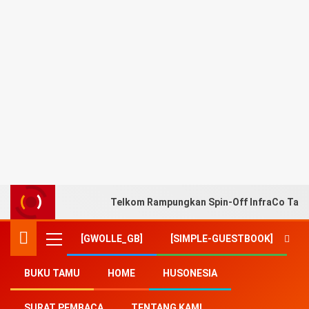
Telkom Rampungkan Spin-Off InfraCo Tahap 
[GWOLLE_GB]
[SIMPLE-GUESTBOOK]
BUKU TAMU
HOME
HUSONESIA
Home
-
menpora
SURAT PEMBACA
TENTANG KAMI