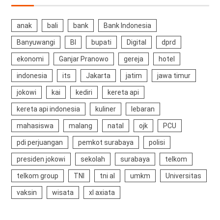
anak
bali
bank
Bank Indonesia
Banyuwangi
BI
bupati
Digital
dprd
ekonomi
Ganjar Pranowo
gereja
hotel
indonesia
its
Jakarta
jatim
jawa timur
jokowi
kai
kediri
kereta api
kereta api indonesia
kuliner
lebaran
mahasiswa
malang
natal
ojk
PCU
pdi perjuangan
pemkot surabaya
polisi
presiden jokowi
sekolah
surabaya
telkom
telkom group
TNI
tni al
umkm
Universitas
vaksin
wisata
xl axiata