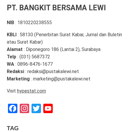
PT. BANGKIT BERSAMA LEWI
NIB
: 1810220238555
KBLI
: 58130 (Penerbitan Surat Kabar, Jurnal dan Buletin
atau Surat Kabar)
Alamat
: Diponegoro 186 (Lantai 2), Surabaya
Telp
: (031) 5687372
WA
: 0896-8476-1677
Redaksi
: redaksi@pustakalewi.net
Marketing
: marketing@pustakalewi.net
Visit
hypestat.com
Facebook
Instagram
Twitter
YouTube
Channel
TAG