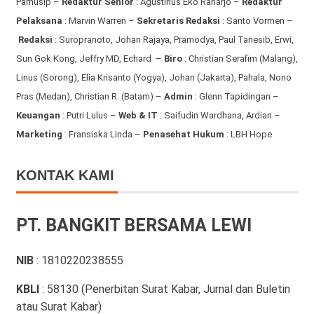
Parhusip –
Redaktur Senior
: Agustinus Eko Raharjo –
Redaktur
Pelaksana
: Marvin Warren –
Sekretaris Redaksi
: Santo Vormen –
Redaksi
:
Suropranoto, Johan Rajaya, Pramodya, Paul Tanesib, Erwi,
Sun Gok Kong, Jeffry MD, Echard –
Biro
: Christian Serafim (Malang),
Linus (Sorong), Elia Krisanto (Yogya), Johan (Jakarta), Pahala, Nono
Pras (Medan), Christian R. (Batam) –
Admin
: Glenn Tapidingan
–
Keuangan
: Putri Lulus –
Web & IT
: Saifudin Wardhana, Ardian
–
Marketing
: Fransiska Linda –
Penasehat Hukum
: LBH Hope
KONTAK KAMI
PT. BANGKIT BERSAMA LEWI
NIB
: 1810220238555
KBLI
: 58130 (Penerbitan Surat Kabar, Jurnal dan Buletin
atau Surat Kabar)