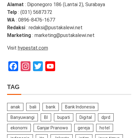
Alamat
: Diponegoro 186 (Lantai 2), Surabaya
Telp
: (031) 5687372
WA
: 0896-8476-1677
Redaksi
: redaksi@pustakalewi.net
Marketing
: marketing@pustakalewi.net
Visit
hypestat.com
Facebook
Instagram
Twitter
YouTube
Channel
TAG
anak
bali
bank
Bank Indonesia
Banyuwangi
BI
bupati
Digital
dprd
ekonomi
Ganjar Pranowo
gereja
hotel