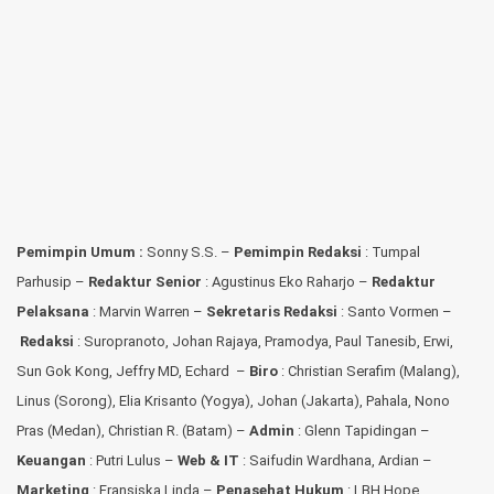
Pemimpin Umum :
Sonny S.S. –
Pemimpin Redaksi
: Tumpal
Parhusip –
Redaktur Senior
: Agustinus Eko Raharjo –
Redaktur
Pelaksana
: Marvin Warren –
Sekretaris Redaksi
: Santo Vormen –
Redaksi
:
Suropranoto, Johan Rajaya, Pramodya, Paul Tanesib, Erwi,
Sun Gok Kong, Jeffry MD, Echard –
Biro
: Christian Serafim (Malang),
Linus (Sorong), Elia Krisanto (Yogya), Johan (Jakarta), Pahala, Nono
Pras (Medan), Christian R. (Batam) –
Admin
: Glenn Tapidingan
–
Keuangan
: Putri Lulus –
Web & IT
: Saifudin Wardhana, Ardian
–
Marketing
: Fransiska Linda –
Penasehat Hukum
: LBH Hope