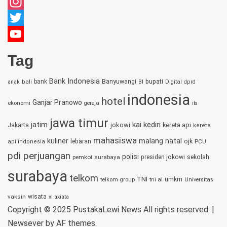
Facebook
Instagram
Twitter
YouTube
Tag
Channel
Bank Indonesia
bupati
bank
Banyuwangi
anak
bali
BI
Digital
dprd
indonesia
hotel
Ganjar Pranowo
ekonomi
gereja
its
jawa timur
jatim
kai
kediri
jokowi
kereta api
Jakarta
kereta
mahasiswa
kuliner
malang
natal
lebaran
ojk
PCU
api indonesia
pdi perjuangan
polisi
sekolah
pemkot surabaya
presiden jokowi
surabaya
telkom
TNI
umkm
telkom group
tni al
Universitas
vaksin
wisata
xl axiata
Copyright © 2025 PustakaLewi News All rights reserved.
|
Newsever
by AF themes.