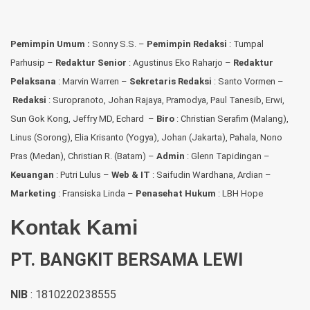
Pemimpin Umum :
Sonny S.S. –
Pemimpin Redaksi
: Tumpal
Parhusip –
Redaktur Senior
: Agustinus Eko Raharjo –
Redaktur
Pelaksana
: Marvin Warren –
Sekretaris Redaksi
: Santo Vormen –
Redaksi
:
Suropranoto, Johan Rajaya, Pramodya, Paul Tanesib, Erwi,
Sun Gok Kong, Jeffry MD, Echard –
Biro
: Christian Serafim (Malang),
Linus (Sorong), Elia Krisanto (Yogya), Johan (Jakarta), Pahala, Nono
Pras (Medan), Christian R. (Batam) –
Admin
: Glenn Tapidingan
–
Keuangan
: Putri Lulus –
Web & IT
: Saifudin Wardhana, Ardian
–
Marketing
: Fransiska Linda –
Penasehat Hukum
: LBH Hope
Kontak Kami
PT. BANGKIT BERSAMA LEWI
NIB
: 1810220238555