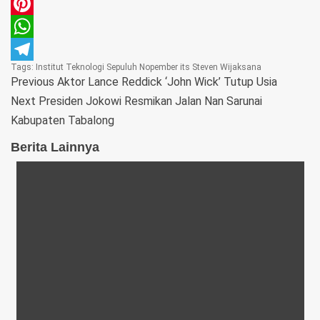
Email
Pinterest
WhatsApp
Tags:
Institut Teknologi Sepuluh Nopember
its
Steven Wijaksana
Telegram
Previous
Aktor Lance Reddick ‘John Wick’ Tutup Usia
Next
Presiden Jokowi Resmikan Jalan Nan Sarunai
Kabupaten Tabalong
Berita Lainnya