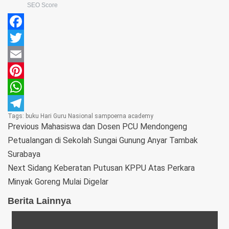
SEO Score
Facebook
Twitter
Email
Pinterest
WhatsApp
Tags:
buku
Hari Guru Nasional
sampoerna academy
Telegram
Previous
Mahasiswa dan Dosen PCU Mendongeng
Petualangan di Sekolah Sungai Gunung Anyar Tambak
Surabaya
Next
Sidang Keberatan Putusan KPPU Atas Perkara
Minyak Goreng Mulai Digelar
Berita Lainnya