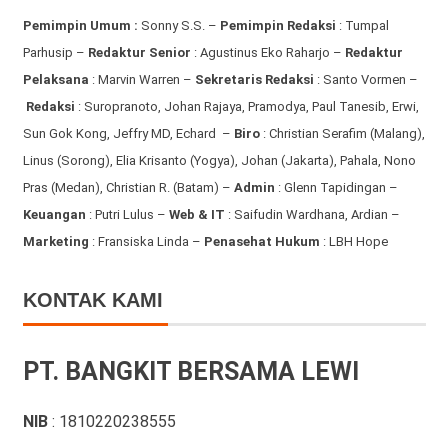
Pemimpin Umum :
Sonny S.S. –
Pemimpin Redaksi
: Tumpal
Parhusip –
Redaktur Senior
: Agustinus Eko Raharjo –
Redaktur
Pelaksana
: Marvin Warren –
Sekretaris Redaksi
: Santo Vormen –
Redaksi
:
Suropranoto, Johan Rajaya, Pramodya, Paul Tanesib, Erwi,
Sun Gok Kong, Jeffry MD, Echard –
Biro
: Christian Serafim (Malang),
Linus (Sorong), Elia Krisanto (Yogya), Johan (Jakarta), Pahala, Nono
Pras (Medan), Christian R. (Batam) –
Admin
: Glenn Tapidingan
–
Keuangan
: Putri Lulus –
Web & IT
: Saifudin Wardhana, Ardian
–
Marketing
: Fransiska Linda –
Penasehat Hukum
: LBH Hope
KONTAK KAMI
PT. BANGKIT BERSAMA LEWI
NIB
: 1810220238555