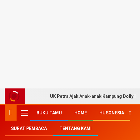
UK Petra Ajak Anak-anak Kampung Dolly Be
BUKU TAMU
HOME
HUSONESIA
SURAT PEMBACA
TENTANG KAMI
Home
-
Ekonomi
-
Rupiah Merosot Seiring Ekspektasi