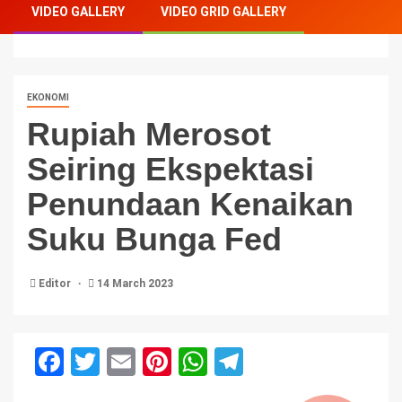
VIDEO GALLERY
VIDEO GRID GALLERY
Penundaan Kenaikan Suku Bunga Fed
EKONOMI
Rupiah Merosot
Seiring Ekspektasi
Penundaan Kenaikan
Suku Bunga Fed
Editor
14 March 2023
Facebook
Twitter
Email
Pinterest
WhatsApp
Telegram