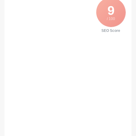
9
/ 100
SEO Score