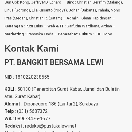
Sun Gok Kong, Jeffry MD, Echard –
Biro
: Christian Serafim (Malang),
Linus (Sorong), Elia Krisanto (Yogya), Johan (Jakarta), Pahala, Nono
Pras (Medan), Christian R. (Batam) –
Admin
: Glenn Tapidingan
–
Keuangan
: Putri Lulus –
Web & IT
: Saifudin Wardhana, Ardian
–
Marketing
: Fransiska Linda –
Penasehat Hukum
: LBH Hope
Kontak Kami
PT. BANGKIT BERSAMA LEWI
NIB
: 1810220238555
KBLI
: 58130 (Penerbitan Surat Kabar, Jurnal dan Buletin
atau Surat Kabar)
Alamat
: Diponegoro 186 (Lantai 2), Surabaya
Telp
: (031) 5687372
WA
: 0896-8476-1677
Redaksi
: redaksi@pustakalewi.net