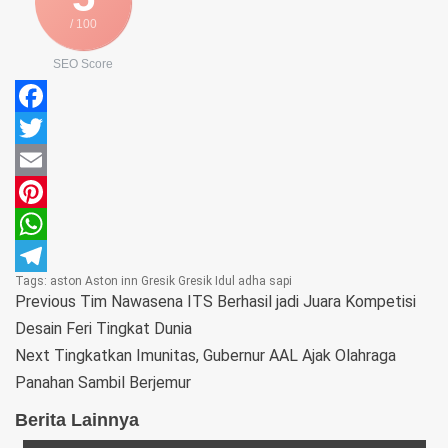
/ 100
SEO Score
Facebook
Twitter
Email
Pinterest
WhatsApp
Tags:
aston
Aston inn Gresik
Gresik
Idul adha
sapi
Telegram
Previous
Tim Nawasena ITS Berhasil jadi Juara Kompetisi
Desain Feri Tingkat Dunia
Next
Tingkatkan Imunitas, Gubernur AAL Ajak Olahraga
Panahan Sambil Berjemur
Berita Lainnya