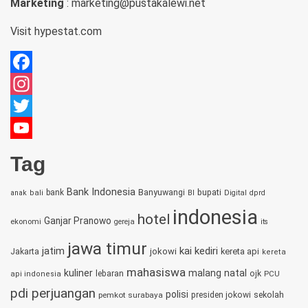
Marketing
: marketing@pustakalewi.net
Visit
hypestat.com
Facebook
Instagram
Twitter
YouTube
Tag
Channel
Bank Indonesia
bupati
bank
Banyuwangi
anak
bali
BI
Digital
dprd
indonesia
hotel
Ganjar Pranowo
ekonomi
gereja
its
jawa timur
jatim
kai
kediri
jokowi
kereta api
Jakarta
kereta
mahasiswa
kuliner
malang
natal
lebaran
ojk
PCU
api indonesia
pdi perjuangan
polisi
sekolah
pemkot surabaya
presiden jokowi