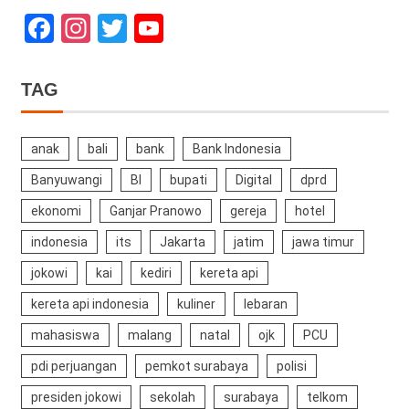
Facebook
Instagram
Twitter
YouTube
Channel
TAG
anak
bali
bank
Bank Indonesia
Banyuwangi
BI
bupati
Digital
dprd
ekonomi
Ganjar Pranowo
gereja
hotel
indonesia
its
Jakarta
jatim
jawa timur
jokowi
kai
kediri
kereta api
kereta api indonesia
kuliner
lebaran
mahasiswa
malang
natal
ojk
PCU
pdi perjuangan
pemkot surabaya
polisi
presiden jokowi
sekolah
surabaya
telkom