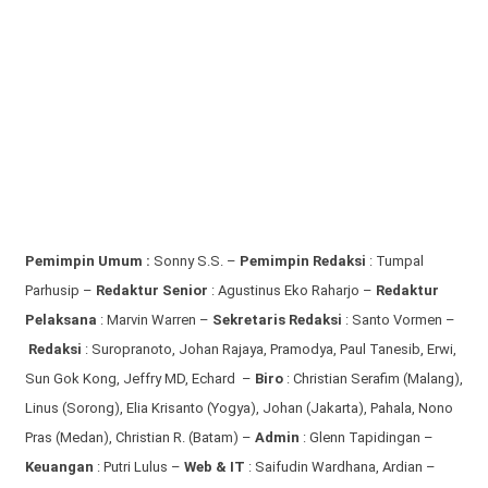
Pemimpin Umum :
Sonny S.S. –
Pemimpin Redaksi
: Tumpal
Parhusip –
Redaktur Senior
: Agustinus Eko Raharjo –
Redaktur
Pelaksana
: Marvin Warren –
Sekretaris Redaksi
: Santo Vormen –
Redaksi
:
Suropranoto, Johan Rajaya, Pramodya, Paul Tanesib, Erwi,
Sun Gok Kong, Jeffry MD, Echard –
Biro
: Christian Serafim (Malang),
Linus (Sorong), Elia Krisanto (Yogya), Johan (Jakarta), Pahala, Nono
Pras (Medan), Christian R. (Batam) –
Admin
: Glenn Tapidingan
–
Keuangan
: Putri Lulus –
Web & IT
: Saifudin Wardhana, Ardian
–