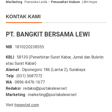
Marketing
: Fransiska Linda –
Penasehat Hukum
: LBH Hope
KONTAK KAMI
PT. BANGKIT BERSAMA LEWI
NIB
: 1810220238555
KBLI
: 58130 (Penerbitan Surat Kabar, Jurnal dan Buletin
atau Surat Kabar)
Alamat
: Diponegoro 186 (Lantai 2), Surabaya
Telp
: (031) 5687372
WA
: 0896-8476-1677
Redaksi
: redaksi@pustakalewi.net
Marketing
: marketing@pustakalewi.net
Visit
hypestat.com