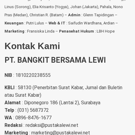
Linus (Sorong), Elia Krisanto (Yogya), Johan (Jakarta), Pahala, Nono
Pras (Medan), Christian R. (Batam) –
Admin
: Glenn Tapidingan
–
Keuangan
: Putri Lulus –
Web & IT
: Saifudin Wardhana, Ardian
–
Marketing
: Fransiska Linda –
Penasehat Hukum
: LBH Hope
Kontak Kami
PT. BANGKIT BERSAMA LEWI
NIB
: 1810220238555
KBLI
: 58130 (Penerbitan Surat Kabar, Jurnal dan Buletin
atau Surat Kabar)
Alamat
: Diponegoro 186 (Lantai 2), Surabaya
Telp
: (031) 5687372
WA
: 0896-8476-1677
Redaksi
: redaksi@pustakalewi.net
Marketing
: marketing@pustakalewi.net