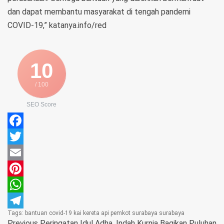
dan dapat membantu masyarakat di tengah pandemi
COVID-19,” katanya.info/red
10
/ 100
SEO Score
Facebook
Twitter
Email
Pinterest
WhatsApp
Tags:
bantuan
covid-19
kai
kereta api
pemkot surabaya
surabaya
Telegram
Previous
Peringatan Idul Adha, Indah Kurnia Bagikan Puluhan