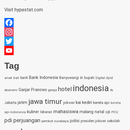
Visit
hypestat.com
Facebook
Instagram
Twitter
YouTube
Tag
Channel
Bank Indonesia
bupati
bank
Banyuwangi
anak
bali
BI
Digital
dprd
indonesia
hotel
Ganjar Pranowo
ekonomi
gereja
its
jawa timur
jatim
kai
kediri
jokowi
kereta api
Jakarta
kereta
mahasiswa
kuliner
malang
natal
lebaran
ojk
PCU
api indonesia
pdi perjuangan
polisi
sekolah
pemkot surabaya
presiden jokowi