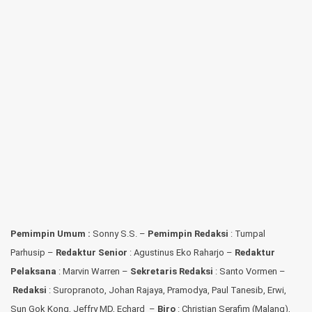
Pemimpin Umum :
Sonny S.S. –
Pemimpin Redaksi
: Tumpal
Parhusip –
Redaktur Senior
: Agustinus Eko Raharjo –
Redaktur
Pelaksana
: Marvin Warren –
Sekretaris Redaksi
: Santo Vormen –
Redaksi
:
Suropranoto, Johan Rajaya, Pramodya, Paul Tanesib, Erwi,
Sun Gok Kong, Jeffry MD, Echard –
Biro
: Christian Serafim (Malang),