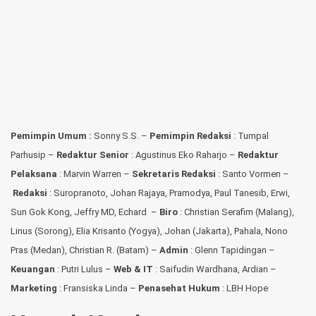
Pemimpin Umum :
Sonny S.S. –
Pemimpin Redaksi
: Tumpal
Parhusip –
Redaktur Senior
: Agustinus Eko Raharjo –
Redaktur
Pelaksana
: Marvin Warren –
Sekretaris Redaksi
: Santo Vormen –
Redaksi
:
Suropranoto, Johan Rajaya, Pramodya, Paul Tanesib, Erwi,
Sun Gok Kong, Jeffry MD, Echard –
Biro
: Christian Serafim (Malang),
Linus (Sorong), Elia Krisanto (Yogya), Johan (Jakarta), Pahala, Nono
Pras (Medan), Christian R. (Batam) –
Admin
: Glenn Tapidingan
–
Keuangan
: Putri Lulus –
Web & IT
: Saifudin Wardhana, Ardian
–
Marketing
: Fransiska Linda –
Penasehat Hukum
: LBH Hope