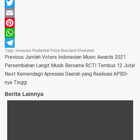
Facebook
Twitter
Email
Pinterest
WhatsApp
Tags:
Investasi
Prudential
Pulse
Standard Chartered
Telegram
Previous
Jumlah Voters Indonesian Music Awards 2021
Persembahan Langit Musik Bersama RCTI Tembus 12 Juta!
Next
Kemendagri Apresiasi Daerah yang Realisasi APBD-
nya Tinggi
Berita Lainnya