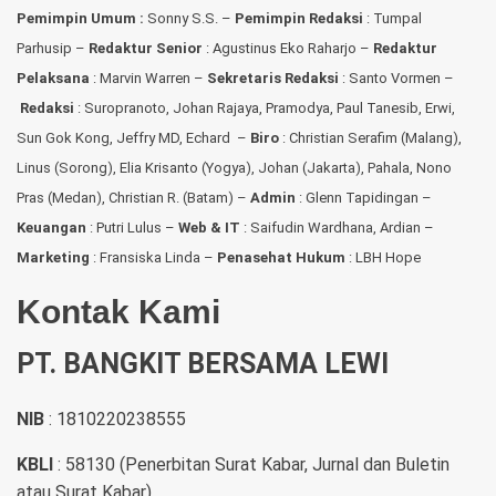
Pemimpin Umum :
Sonny S.S. –
Pemimpin Redaksi
: Tumpal
Parhusip –
Redaktur Senior
: Agustinus Eko Raharjo –
Redaktur
Pelaksana
: Marvin Warren –
Sekretaris Redaksi
: Santo Vormen –
Redaksi
:
Suropranoto, Johan Rajaya, Pramodya, Paul Tanesib, Erwi,
Sun Gok Kong, Jeffry MD, Echard –
Biro
: Christian Serafim (Malang),
Linus (Sorong), Elia Krisanto (Yogya), Johan (Jakarta), Pahala, Nono
Pras (Medan), Christian R. (Batam) –
Admin
: Glenn Tapidingan
–
Keuangan
: Putri Lulus –
Web & IT
: Saifudin Wardhana, Ardian
–
Marketing
: Fransiska Linda –
Penasehat Hukum
: LBH Hope
Kontak Kami
PT. BANGKIT BERSAMA LEWI
NIB
: 1810220238555
KBLI
: 58130 (Penerbitan Surat Kabar, Jurnal dan Buletin
atau Surat Kabar)