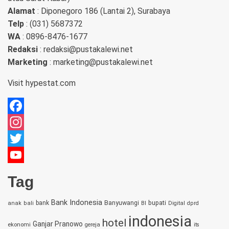
Alamat
: Diponegoro 186 (Lantai 2), Surabaya
Telp
: (031) 5687372
WA
: 0896-8476-1677
Redaksi
: redaksi@pustakalewi.net
Marketing
: marketing@pustakalewi.net
Visit
hypestat.com
Facebook
Instagram
Twitter
YouTube
Tag
Channel
Bank Indonesia
bupati
bank
Banyuwangi
anak
bali
BI
Digital
dprd
indonesia
hotel
Ganjar Pranowo
ekonomi
gereja
its