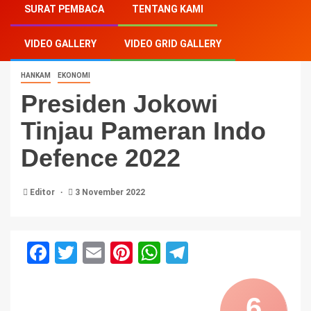
SURAT PEMBACA
TENTANG KAMI
Indo Defence 2022
VIDEO GALLERY
VIDEO GRID GALLERY
HANKAM
EKONOMI
Presiden Jokowi
Tinjau Pameran Indo
Defence 2022
Editor
3 November 2022
Facebook
Twitter
Email
Pinterest
WhatsApp
Telegram
6