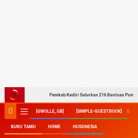
Pemkab Kediri Salurkan 216 Bantuan Pompa
[GWOLLE_GB]
[SIMPLE-GUESTBOOK]
BUKU TAMU
HOME
HUSONESIA
Home
-
Hankam
-
Presiden Jokowi Tinjau Pameran