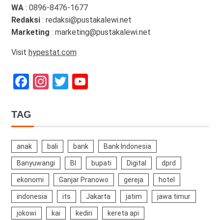
WA
: 0896-8476-1677
Redaksi
: redaksi@pustakalewi.net
Marketing
: marketing@pustakalewi.net
Visit
hypestat.com
Facebook
Instagram
Twitter
YouTube
Channel
TAG
anak
bali
bank
Bank Indonesia
Banyuwangi
BI
bupati
Digital
dprd
ekonomi
Ganjar Pranowo
gereja
hotel
indonesia
its
Jakarta
jatim
jawa timur
jokowi
kai
kediri
kereta api