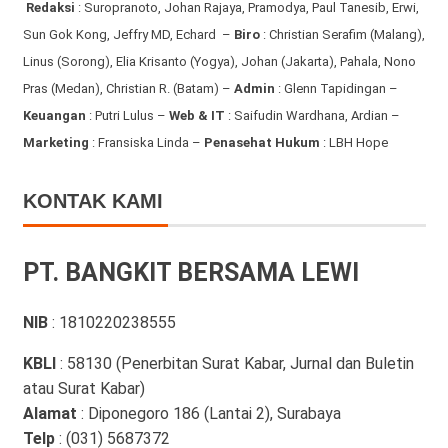
Redaksi
:
Suropranoto, Johan Rajaya, Pramodya, Paul Tanesib, Erwi,
Sun Gok Kong, Jeffry MD, Echard –
Biro
: Christian Serafim (Malang),
Linus (Sorong), Elia Krisanto (Yogya), Johan (Jakarta), Pahala, Nono
Pras (Medan), Christian R. (Batam) –
Admin
: Glenn Tapidingan
–
Keuangan
: Putri Lulus –
Web & IT
: Saifudin Wardhana, Ardian
–
Marketing
: Fransiska Linda –
Penasehat Hukum
: LBH Hope
KONTAK KAMI
PT. BANGKIT BERSAMA LEWI
NIB
: 1810220238555
KBLI
: 58130 (Penerbitan Surat Kabar, Jurnal dan Buletin
atau Surat Kabar)
Alamat
: Diponegoro 186 (Lantai 2), Surabaya
Telp
: (031) 5687372