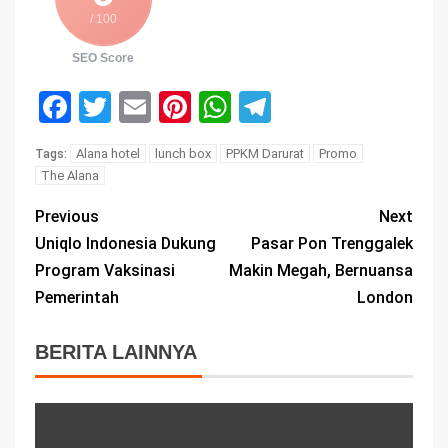
/ 100
SEO Score
Facebook
Twitter
Email
Pinterest
WhatsApp
Telegram
Alana hotel
lunch box
PPKM Darurat
Promo
Tags:
The Alana
Previous
Next
Uniqlo Indonesia Dukung
Pasar Pon Trenggalek
Program Vaksinasi
Makin Megah, Bernuansa
Pemerintah
London
BERITA LAINNYA