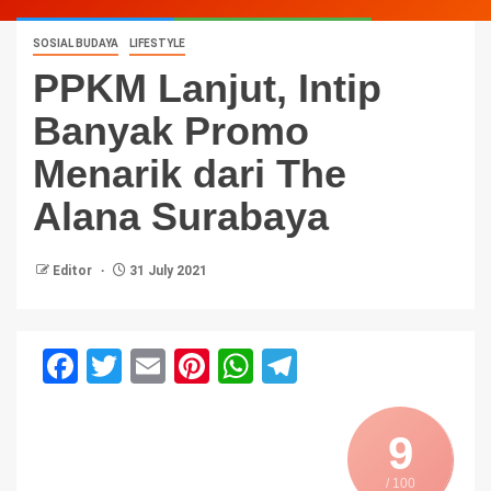
SOSIAL BUDAYA
LIFESTYLE
PPKM Lanjut, Intip
Banyak Promo
Menarik dari The
Alana Surabaya
Editor
31 July 2021
Facebook
Twitter
Email
Pinterest
WhatsApp
Telegram
9
/ 100