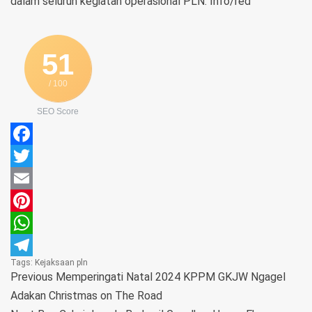
dalam seluruh kegiatan operasional PLN. Info/red
51
/ 100
SEO Score
Facebook
Twitter
Email
Pinterest
WhatsApp
Tags:
Kejaksaan
pln
Telegram
Previous
Memperingati Natal 2024 KPPM GKJW Ngagel
Adakan Christmas on The Road