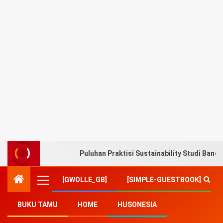
Puluhan Praktisi Sustainability Studi Band
[GWOLLE_GB]
[SIMPLE-GUESTBOOK]
BUKU TAMU
HOME
HUSONESIA
Home
-
Politik
-
Pilpres 2024, Forum Kebangsaan Siap