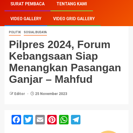
SURAT PEMBACA
TENTANG KAMI
Menangkan Pasangan Ganjar – Mahfud
VIDEO GALLERY
VIDEO GRID GALLERY
POLITIK
SOSIAL BUDAYA
Pilpres 2024, Forum
Kebangsaan Siap
Menangkan Pasangan
Ganjar – Mahfud
Editor
25 November 2023
Facebook
Twitter
Email
Pinterest
WhatsApp
Telegram