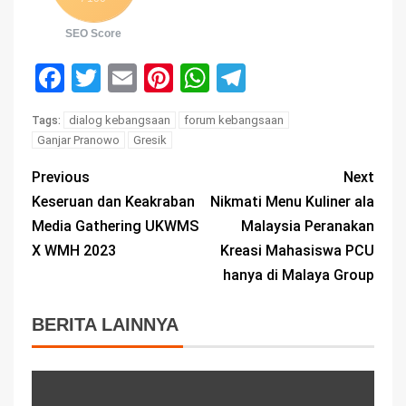
SEO Score
Facebook
Twitter
Email
Pinterest
WhatsApp
Telegram
dialog kebangsaan
forum kebangsaan
Tags:
Ganjar Pranowo
Gresik
Previous
Next
Keseruan dan Keakraban
Nikmati Menu Kuliner ala
Media Gathering UKWMS
Malaysia Peranakan
X WMH 2023
Kreasi Mahasiswa PCU
hanya di Malaya Group
BERITA LAINNYA