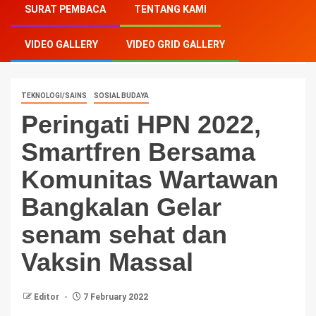
SURAT PEMBACA
TENTANG KAMI
Smartfren Bersama Komunitas Wartawan Bangkalan
Gelar senam sehat dan Vaksin Massal
VIDEO GALLERY
VIDEO GRID GALLERY
TEKNOLOGI/SAINS
SOSIAL BUDAYA
Peringati HPN 2022,
Smartfren Bersama
Komunitas Wartawan
Bangkalan Gelar
senam sehat dan
Vaksin Massal
Editor
7 February 2022