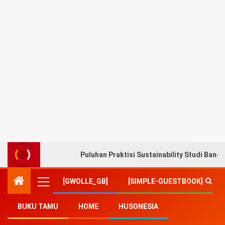
Puluhan Praktisi Sustainability Studi Band
[GWOLLE_GB]
[SIMPLE-GUESTBOOK]
BUKU TAMU
HOME
HUSONESIA
Home
-
Teknologi/Sains
-
Peringati HPN 2022,