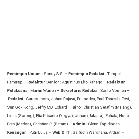
Pemimpin Umum :
Sonny S.S. –
Pemimpin Redaksi
: Tumpal
Parhusip –
Redaktur Senior
: Agustinus Eko Raharjo –
Redaktur
Pelaksana
: Marvin Warren –
Sekretaris Redaksi
: Santo Vormen –
Redaksi
:
Suropranoto, Johan Rajaya, Pramodya, Paul Tanesib, Erwi,
Sun Gok Kong, Jeffry MD, Echard –
Biro
: Christian Serafim (Malang),
Linus (Sorong), Elia Krisanto (Yogya), Johan (Jakarta), Pahala, Nono
Pras (Medan), Christian R. (Batam) –
Admin
: Glenn Tapidingan
–
Keuangan
: Putri Lulus –
Web & IT
: Saifudin Wardhana, Ardian
–