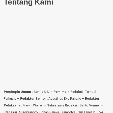
Tentang Kami
Pemimpin Umum :
Sonny S.S. –
Pemimpin Redaksi
: Tumpal
Parhusip –
Redaktur Senior
: Agustinus Eko Raharjo –
Redaktur
Pelaksana
: Marvin Warren –
Sekretaris Redaksi
: Santo Vormen –
Redaksi
:
Suropranoto, Johan Rajaya, Pramodya, Paul Tanesib, Erwi,