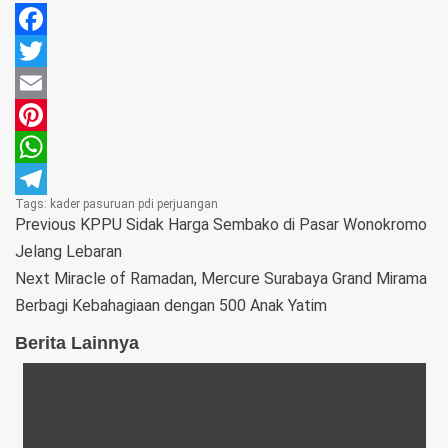
Facebook
Twitter
Email
Pinterest
WhatsApp
Tags:
kader
pasuruan
pdi perjuangan
Telegram
Previous
KPPU Sidak Harga Sembako di Pasar Wonokromo
Jelang Lebaran
Next
Miracle of Ramadan, Mercure Surabaya Grand Mirama
Berbagi Kebahagiaan dengan 500 Anak Yatim
Berita Lainnya