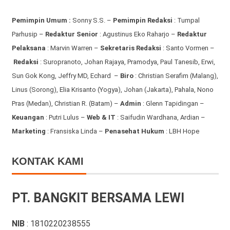
Pemimpin Umum :
Sonny S.S. –
Pemimpin Redaksi
: Tumpal
Parhusip –
Redaktur Senior
: Agustinus Eko Raharjo –
Redaktur
Pelaksana
: Marvin Warren –
Sekretaris Redaksi
: Santo Vormen –
Redaksi
:
Suropranoto, Johan Rajaya, Pramodya, Paul Tanesib, Erwi,
Sun Gok Kong, Jeffry MD, Echard –
Biro
: Christian Serafim (Malang),
Linus (Sorong), Elia Krisanto (Yogya), Johan (Jakarta), Pahala, Nono
Pras (Medan), Christian R. (Batam) –
Admin
: Glenn Tapidingan
–
Keuangan
: Putri Lulus –
Web & IT
: Saifudin Wardhana, Ardian
–
Marketing
: Fransiska Linda –
Penasehat Hukum
: LBH Hope
KONTAK KAMI
PT. BANGKIT BERSAMA LEWI
NIB
: 1810220238555