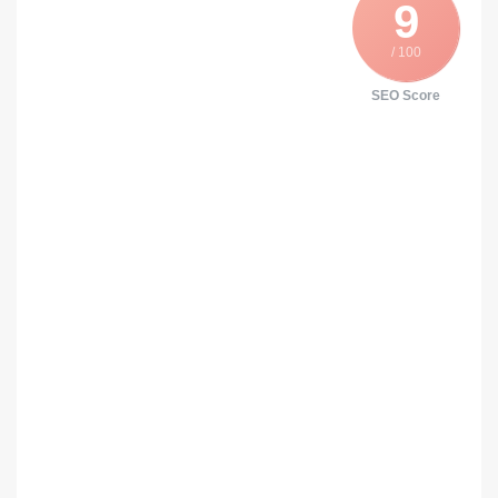
9
/ 100
SEO Score