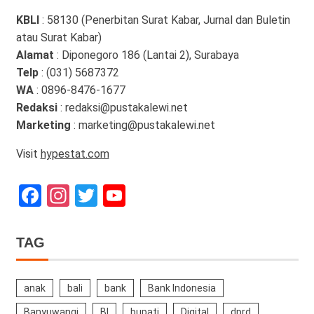
KBLI
: 58130 (Penerbitan Surat Kabar, Jurnal dan Buletin
atau Surat Kabar)
Alamat
: Diponegoro 186 (Lantai 2), Surabaya
Telp
: (031) 5687372
WA
: 0896-8476-1677
Redaksi
: redaksi@pustakalewi.net
Marketing
: marketing@pustakalewi.net
Visit
hypestat.com
Facebook
Instagram
Twitter
YouTube
Channel
TAG
anak
bali
bank
Bank Indonesia
Banyuwangi
BI
bupati
Digital
dprd