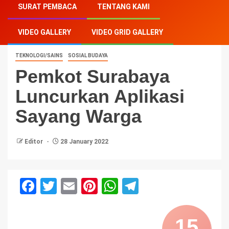
SURAT PEMBACA
TENTANG KAMI
Luncurkan Aplikasi Sayang Warga
VIDEO GALLERY
VIDEO GRID GALLERY
TEKNOLOGI/SAINS
SOSIAL BUDAYA
Pemkot Surabaya
Luncurkan Aplikasi
Sayang Warga
Editor
28 January 2022
Facebook
Twitter
Email
Pinterest
WhatsApp
Telegram
15