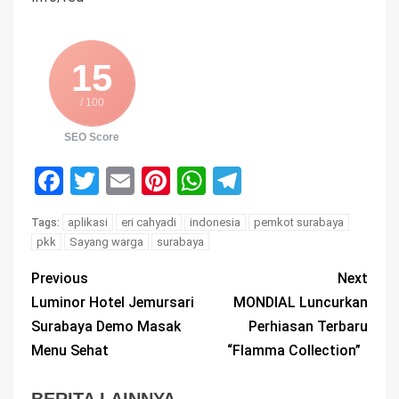
15
/ 100
SEO Score
Facebook
Twitter
Email
Pinterest
WhatsApp
Telegram
aplikasi
eri cahyadi
indonesia
pemkot surabaya
Tags:
pkk
Sayang warga
surabaya
Previous
Next
Luminor Hotel Jemursari
MONDIAL Luncurkan
Surabaya Demo Masak
Perhiasan Terbaru
Menu Sehat
“Flamma Collection”