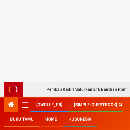
Pemkab Kediri Salurkan 216 Bantuan Pompa
[GWOLLE_GB]
[SIMPLE-GUESTBOOK]
BUKU TAMU
HOME
HUSONESIA
Home
-
Teknologi/Sains
-
Pemkot Surabaya