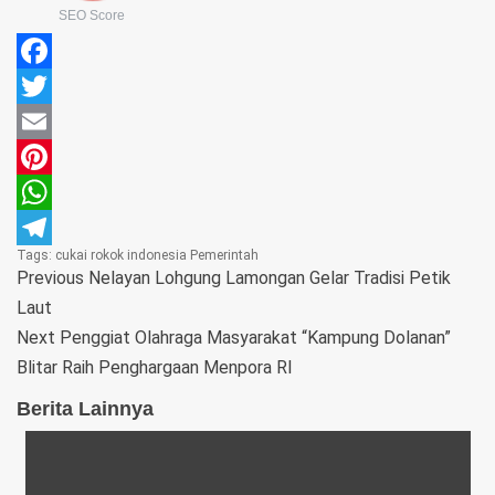
SEO Score
Facebook
Twitter
Email
Pinterest
WhatsApp
Tags:
cukai rokok
indonesia
Pemerintah
Telegram
Previous
Nelayan Lohgung Lamongan Gelar Tradisi Petik
Laut
Next
Penggiat Olahraga Masyarakat “Kampung Dolanan”
Blitar Raih Penghargaan Menpora RI
Berita Lainnya