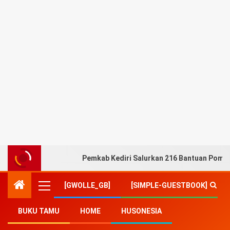
Pemkab Kediri Salurkan 216 Bantuan Pompa
[GWOLLE_GB]
[SIMPLE-GUESTBOOK]
BUKU TAMU
HOME
HUSONESIA
Home
-
Agama
-
Pdt. Dr. Erastus Sabdono Tidak Lagi