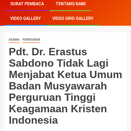
SURAT PEMBACA
TENTANG KAMI
Menjabat Ketua Umum Badan Musyawarah Perguruan
Tinggi Keagamaan Kristen Indonesia
VIDEO GALLERY
VIDEO GRID GALLERY
AGAMA
PENDIDIKAN
Pdt. Dr. Erastus
Sabdono Tidak Lagi
Menjabat Ketua Umum
Badan Musyawarah
Perguruan Tinggi
Keagamaan Kristen
Indonesia