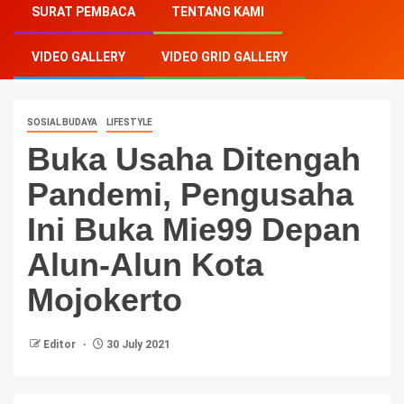
SURAT PEMBACA
TENTANG KAMI
Pandemi, Pengusaha Ini Buka Mie99 Depan Alun-Alun
Kota Mojokerto
VIDEO GALLERY
VIDEO GRID GALLERY
SOSIAL BUDAYA
LIFESTYLE
Buka Usaha Ditengah
Pandemi, Pengusaha
Ini Buka Mie99 Depan
Alun-Alun Kota
Mojokerto
Editor
30 July 2021