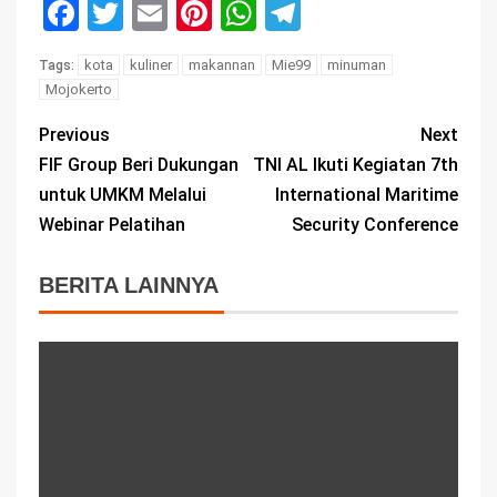
Facebook
Twitter
Email
Pinterest
WhatsApp
Telegram
kota
kuliner
makannan
Mie99
minuman
Tags:
Mojokerto
Previous
Next
FIF Group Beri Dukungan
TNI AL Ikuti Kegiatan 7th
untuk UMKM Melalui
International Maritime
Webinar Pelatihan
Security Conference
BERITA LAINNYA