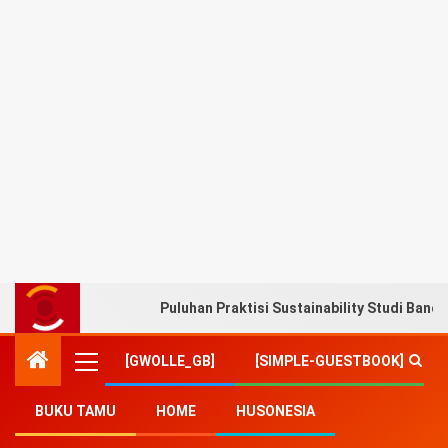
Puluhan Praktisi Sustainability Studi Band
[GWOLLE_GB]
[SIMPLE-GUESTBOOK]
BUKU TAMU
HOME
HUSONESIA
Home
-
Sosial Budaya
-
Buka Usaha Ditengah